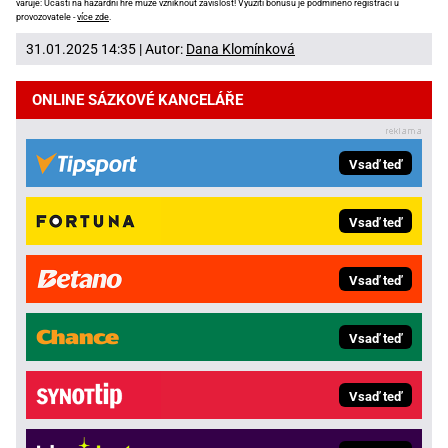
varuje: Účastí na hazardní hře může vzniknout závislost! Využití bonusů je podmíněno registrací u
provozovatele -
více zde
.
31.01.2025 14:35 | Autor:
Dana Klomínková
ONLINE SÁZKOVÉ KANCELÁŘE
Vsaď teď
Vsaď teď
Vsaď teď
Vsaď teď
Vsaď teď