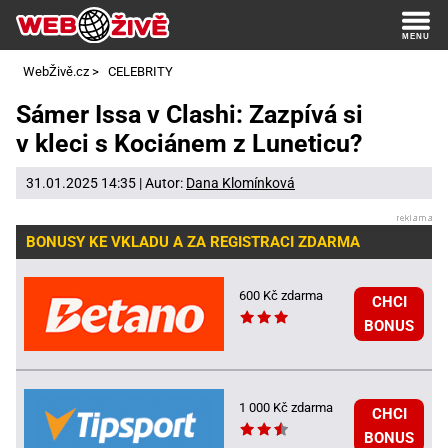
WebŽivě.cz
>
CELEBRITY
Sámer Issa v Clashi: Zazpívá si
v kleci s Kociánem z Luneticu?
31.01.2025 14:35 | Autor:
Dana Klomínková
BONUSY KE VKLADU A ZA REGISTRACI ZDARMA
600 Kč zdarma
CHCI
BONUS
1 000 Kč zdarma
CHCI
BONUS