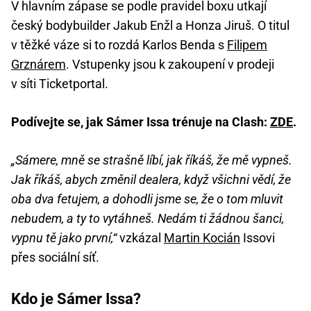
V hlavním zápase se podle pravidel boxu utkají
český bodybuilder Jakub Enžl a Honza Jiruš. O titul
v těžké váze si to rozdá Karlos Benda s
Filipem
Grznárem
. Vstupenky jsou k zakoupení v prodeji
v síti Ticketportal.
Podívejte se, jak Sámer Issa trénuje na Clash:
ZDE
.
„Sámere, mně se strašně líbí, jak říkáš, že mě vypneš.
Jak říkáš, abych změnil dealera, když všichni vědí, že
oba dva fetujem, a dohodli jsme se, že o tom mluvit
nebudem, a ty to vytáhneš. Nedám ti žádnou šanci,
vypnu tě jako první,“
vzkázal
Martin Kocián
Issovi
přes sociální síť.
Kdo je Sámer Issa?