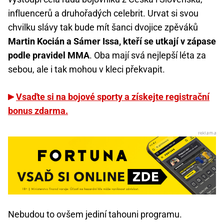
influencerů a druhořadých celebrit. Urvat si svou
chvilku slávy tak bude mít šanci dvojice zpěváků
Martin Kocián a Sámer Issa, kteří se utkají v zápase
podle pravidel MMA
. Oba mají svá nejlepší léta za
sebou, ale i tak mohou v kleci překvapit.
Vsaďte si na bojové sporty a získejte registrační
bonus zdarma.
Nebudou to ovšem jediní tahouni programu.