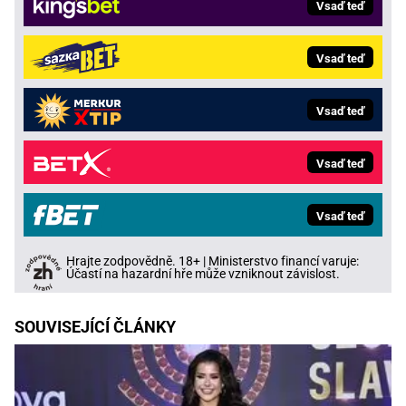
Vsaď teď
Vsaď teď
Vsaď teď
Vsaď teď
Vsaď teď
Hrajte zodpovědně. 18+ | Ministerstvo financí varuje:
Účastí na hazardní hře může vzniknout závislost.
SOUVISEJÍCÍ ČLÁNKY