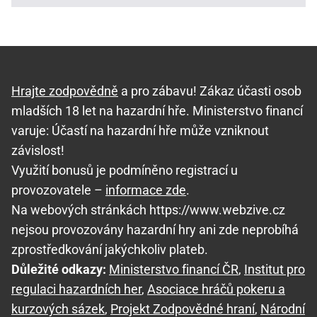
Hrajte zodpovědně
a pro zábavu! Zákaz účasti osob
mladších 18 let na hazardní hře. Ministerstvo financí
varuje: Účastí na hazardní hře může vzniknout
závislost!
Využití bonusů je podmíněno registrací u
provozovatele –
informace zde
.
Na webových stránkách https://www.webzive.cz
nejsou provozovány hazardní hry ani zde neprobíhá
zprostředkování jakýchkoliv plateb.
Důležité odkazy:
Ministerstvo financí ČR
,
Institut pro
regulaci hazardních her
,
Asociace hráčů pokeru a
kurzových sázek
,
Projekt Zodpovědné hraní
,
Národní