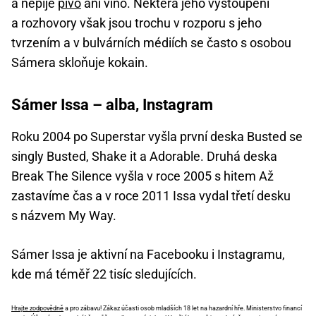
a nepije
pivo
ani víno. Některá jeho vystoupení
a rozhovory však jsou trochu v rozporu s jeho
tvrzením a v bulvárních médiích se často s osobou
Sámera skloňuje kokain.
Sámer Issa – alba, Instagram
Roku 2004 po Superstar vyšla první deska Busted se
singly Busted, Shake it a Adorable. Druhá deska
Break The Silence vyšla v roce 2005 s hitem Až
zastavíme čas a v roce 2011 Issa vydal třetí desku
s názvem My Way.
Sámer Issa je aktivní na Facebooku i Instagramu,
kde má téměř 22 tisíc sledujících.
Hrajte zodpovědně
a pro zábavu! Zákaz účasti osob mladších 18 let na hazardní hře. Ministerstvo financí