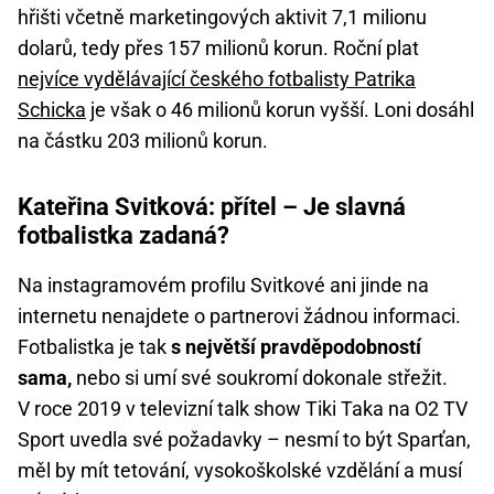
hřišti včetně marketingových aktivit 7,1 milionu
dolarů, tedy přes 157 milionů korun. Roční plat
nejvíce vydělávající českého fotbalisty
Patrika
Schicka
je však o 46 milionů korun vyšší. Loni dosáhl
na částku 203 milionů korun.
Kateřina Svitková: přítel – Je slavná
fotbalistka zadaná?
Na instagramovém profilu Svitkové ani jinde na
internetu nenajdete o partnerovi žádnou informaci.
Fotbalistka je tak
s největší pravděpodobností
sama,
nebo si umí své soukromí dokonale střežit.
V roce 2019 v televizní talk show Tiki Taka na O2 TV
Sport uvedla své požadavky – nesmí to být Sparťan,
měl by mít tetování, vysokoškolské vzdělání a musí