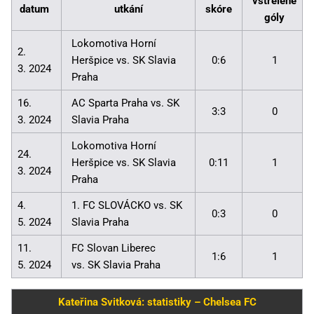
vstřelené
datum
utkání
skóre
góly
Lokomotiva Horní
2.
Heršpice vs. SK Slavia
0:6
1
3. 2024
Praha
16.
AC Sparta Praha vs. SK
3:3
0
3. 2024
Slavia Praha
Lokomotiva Horní
24.
Heršpice vs. SK Slavia
0:11
1
3. 2024
Praha
4.
1. FC SLOVÁCKO vs. SK
0:3
0
5. 2024
Slavia Praha
11.
FC Slovan Liberec
1:6
1
5. 2024
vs. SK Slavia Praha
Kateřina Svitková: statistiky – Chelsea FC