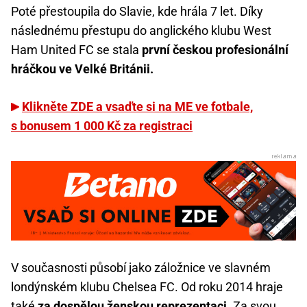
Poté přestoupila do Slavie, kde hrála 7 let. Díky
následnému přestupu do anglického klubu West
Ham United FC se stala
první českou profesionální
hráčkou ve Velké Británii.
Klikněte ZDE a vsaďte si na ME ve fotbale,
s bonusem 1 000 Kč za registraci
V současnosti působí jako záložnice ve slavném
londýnském klubu Chelsea FC. Od roku 2014 hraje
také
za dospělou ženskou reprezentaci.
Za svou