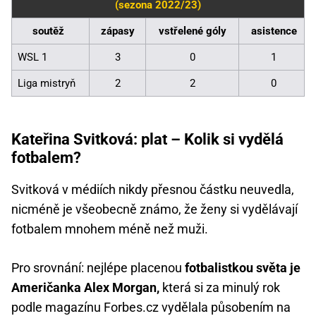
(sezona 2022/23)
soutěž
zápasy
vstřelené góly
asistence
WSL 1
3
0
1
Liga mistryň
2
2
0
Kateřina Svitková: plat – Kolik si vydělá
fotbalem?
Svitková v médiích nikdy přesnou částku neuvedla,
nicméně je všeobecně známo, že ženy si vydělávají
fotbalem mnohem méně než muži.
Pro srovnání: nejlépe placenou
fotbalistkou světa je
Američanka Alex Morgan,
která si za minulý rok
podle magazínu Forbes.cz vydělala působením na