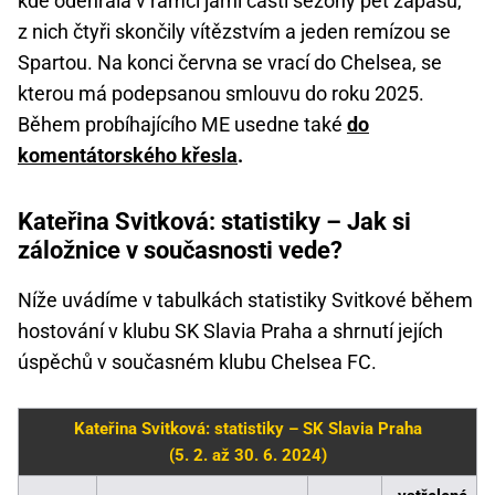
kde odehrála v rámci jarní části sezony pět zápasů,
z nich čtyři skončily vítězstvím a jeden remízou se
Spartou. Na konci června se vrací do Chelsea, se
kterou má podepsanou smlouvu do roku 2025.
Během probíhajícího ME usedne také
do
komentátorského křesla
.
Kateřina Svitková: statistiky – Jak si
záložnice v současnosti vede?
Níže uvádíme v tabulkách statistiky Svitkové během
hostování v klubu SK Slavia Praha a shrnutí jejích
úspěchů v současném klubu Chelsea FC.
Kateřina Svitková: statistiky – SK Slavia Praha
(5. 2. až 30. 6. 2024)