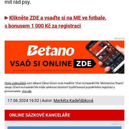
mít rád psy.
Klikněte ZDE a vsaďte si na ME ve fotbale,
s bonusem 1 000 Kč za registraci
Hrajte zodpovědně
a pro zábavu! Zákaz účasti osob mladších 18 let na hazardní hře. Ministerstvo financí
varuje: Účastí na hazardní hře může vzniknout závislost! Využití bonusů je podmíněno registrací u
provozovatele -
více zde
.
17.06.2024 16:32 | Autor:
Markéta Kadeřábková
ONLINE SÁZKOVÉ KANCELÁŘE