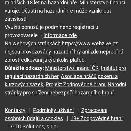
mladších 18 let na hazardní hře. Ministerstvo financí
varuje: Účastí na hazardní hře může vzniknout
závislost!
Využití bonusů je podmíněno registrací u
provozovatele –
informace zde
.
Na webových stránkách https://www.webzive.cz
nejsou provozovány hazardní hry ani zde neprobíhá
zprostředkování jakýchkoliv plateb.
Důležité odkazy:
Ministerstvo financí ČR
,
Institut pro
regulaci hazardních her
,
Asociace hráčů pokeru a
kurzových sázek
,
Projekt Zodpovědné hraní
,
Národní
stránky pro snížení nebezpečí hazardního hraní
Kontakty
|
Podmínky užívání
|
Zpracování
osobních údajů a cookies
|
18+ Zodpovědné hraní
|
GTO Solutions, s.r.o.