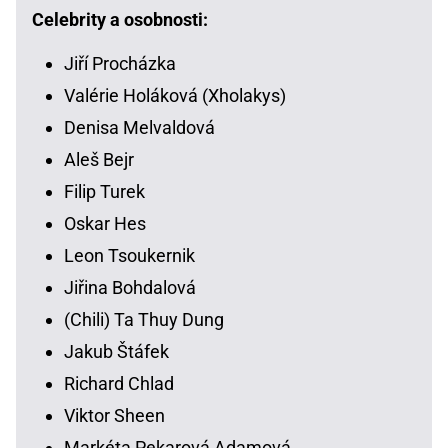
Celebrity a osobnosti:
Jiří Procházka
Valérie Holáková (Xholakys)
Denisa Melvaldová
Aleš Bejr
Filip Turek
Oskar Hes
Leon Tsoukernik
Jiřina Bohdalová
(Chili) Ta Thuy Dung
Jakub Štáfek
Richard Chlad
Viktor Sheen
Markéta Pekarová Adamová