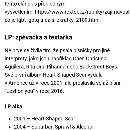
tento článek s přehledným
vysvětlením:
https://www.rexter.cz/rubriky/zajimavosti
co-je-lgbt-lgbtq-a-dalsi-zkratky_2109.html
.
LP: zpěvačka a textařka
Nejprve se živila tím, že psala písničky pro jiné
interprety, jako jsou například Cher, Christina
Aguilera, Rita Ora, Rihanna nebo Backstreet Boys.
Své první album Heart-Shaped Scar vydala
v Americe už v roce 2001, ale proslavila se až písní
"Lost on you" v roce 2016.
LP alba
2001 – Heart-Shaped Scar
2004 – Suburban Sprawl & Alcohol