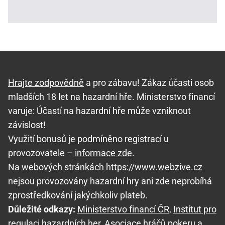
Hrajte zodpovědně
a pro zábavu! Zákaz účasti osob
mladších 18 let na hazardní hře. Ministerstvo financí
varuje: Účastí na hazardní hře může vzniknout
závislost!
Využití bonusů je podmíněno registrací u
provozovatele –
informace zde
.
Na webových stránkách https://www.webzive.cz
nejsou provozovány hazardní hry ani zde neprobíhá
zprostředkování jakýchkoliv plateb.
Důležité odkazy:
Ministerstvo financí ČR
,
Institut pro
regulaci hazardních her
,
Asociace hráčů pokeru a