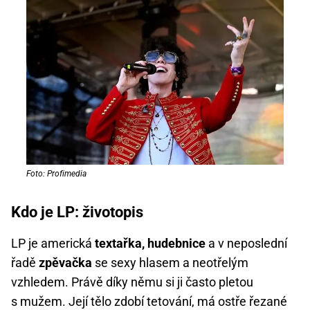
Foto: Profimedia
Kdo je LP: životopis
LP je americká
textařka, hudebnice
a v neposlední
řadě
zpěvačka
se sexy hlasem a neotřelým
vzhledem. Právě díky němu si ji často pletou
s mužem. Její tělo zdobí tetování, má ostře řezané