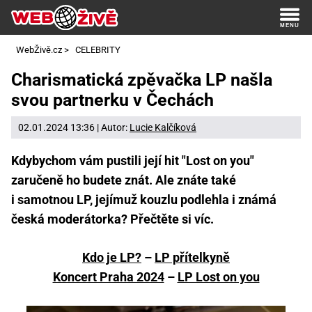
WebŽivě.cz
>
CELEBRITY
Charismatická zpěvačka LP našla
svou partnerku v Čechách
02.01.2024 13:36 | Autor:
Lucie Kalčíková
Kdybychom vám pustili její hit "Lost on you"
zaručeně ho budete znát. Ale znáte také
i samotnou LP, jejímuž kouzlu podlehla i známá
česká moderátorka? Přečtěte si víc.
Kdo je LP?
–
LP přítelkyně
Koncert Praha 2024
–
LP Lost on you