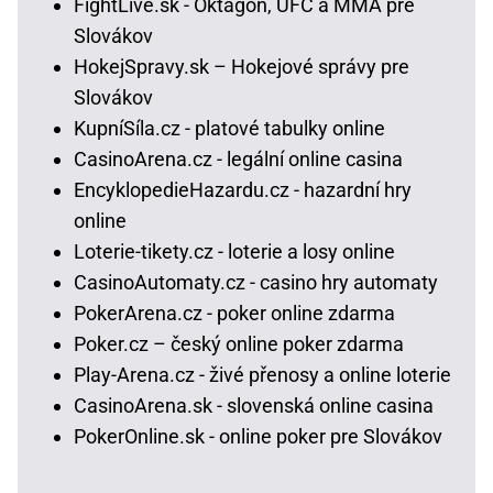
FightLive.sk - Oktagon, UFC a MMA pre
Slovákov
HokejSpravy.sk – Hokejové správy pre
Slovákov
KupníSíla.cz - platové tabulky online
CasinoArena.cz - legální online casina
EncyklopedieHazardu.cz - hazardní hry
online
Loterie-tikety.cz - loterie a losy online
CasinoAutomaty.cz - casino hry automaty
PokerArena.cz - poker online zdarma
Poker.cz – český online poker zdarma
Play-Arena.cz - živé přenosy a online loterie
CasinoArena.sk - slovenská online casina
PokerOnline.sk - online poker pre Slovákov