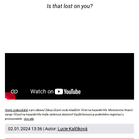
Is that lost on you?
Hrajte zodpovědně
a pro zábavu! Zákaz účasti osob mladších 18 let na hazardní hře. Ministerstvo financí
varuje: Účastí na hazardní hře může vzniknout závislost! Využití bonusů je podmíněno registrací u
provozovatele -
více zde
.
02.01.2024 13:36 | Autor:
Lucie Kalčíková