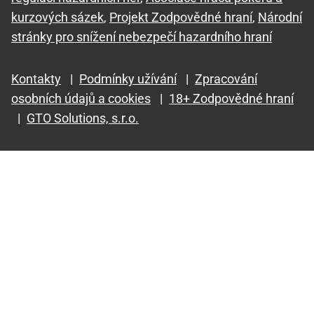
kurzových sázek
,
Projekt Zodpovědné hraní
,
Národní
stránky pro snížení nebezpečí hazardního hraní
Kontakty
|
Podmínky užívání
|
Zpracování
osobních údajů a cookies
|
18+ Zodpovědné hraní
|
GTO Solutions, s.r.o.