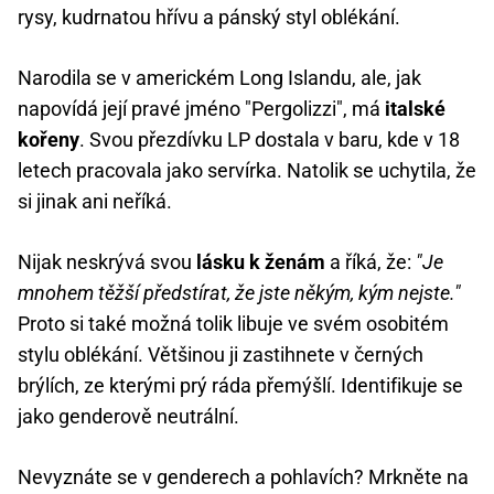
rysy, kudrnatou hřívu a pánský styl oblékání.
Narodila se v americkém Long Islandu, ale, jak
napovídá její pravé jméno "Pergolizzi", má
italské
kořeny
. Svou přezdívku LP dostala v baru, kde v 18
letech pracovala jako servírka. Natolik se uchytila, že
si jinak ani neříká.
Nijak neskrývá svou
lásku k ženám
a říká, že:
"Je
mnohem těžší předstírat, že jste někým, kým nejste."
Proto si také možná tolik libuje ve svém osobitém
stylu oblékání. Většinou ji zastihnete v černých
brýlích, ze kterými prý ráda přemýšlí. Identifikuje se
jako genderově neutrální.
Nevyznáte se v genderech a pohlavích? Mrkněte na