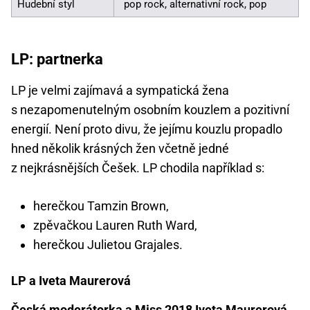
Hudební styl
pop rock, alternativní rock, pop
LP: partnerka
LP je velmi zajímavá a sympatická žena
s nezapomenutelným osobním kouzlem a pozitivní
energií. Není proto divu, že jejímu kouzlu propadlo
hned několik krásných žen včetně jedné
z nejkrásnějších Češek. LP chodila například s:
herečkou Tamzin Brown,
zpěvačkou Lauren Ruth Ward,
herečkou Julietou Grajales.
LP a Iveta Maurerová
Česká moderátorka a
Miss
2018 Iveta Maurerová