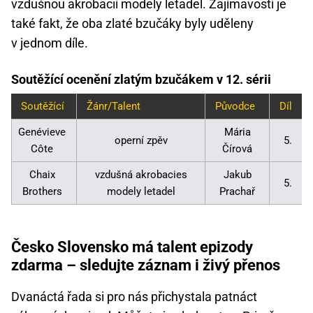
vzdušnou akrobacií modely letadel. Zajímavostí je
také fakt, že oba zlaté bzučáky byly uděleny
v jednom díle.
Soutěžící ocenění zlatým bzučákem v 12. sérii
Soutěžící
Žánr/Talent
Původce
Díl
Genévieve
Mária
operní zpěv
5.
Côte
Čírová
Chaix
vzdušná akrobacies
Jakub
5.
Brothers
modely letadel
Prachař
Česko Slovensko má talent epizody
zdarma – sledujte záznam i živý přenos
Dvanáctá řada si pro nás přichystala patnáct