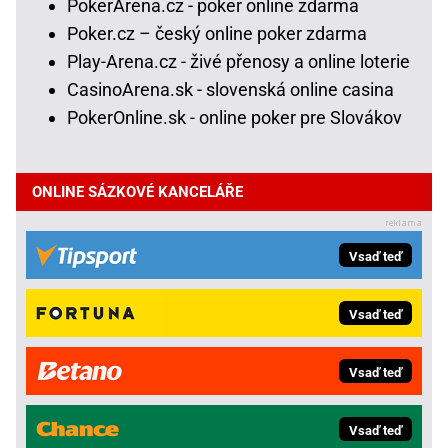
PokerArena.cz - poker online zdarma
Poker.cz – český online poker zdarma
Play-Arena.cz - živé přenosy a online loterie
CasinoArena.sk - slovenská online casina
PokerOnline.sk - online poker pre Slovákov
ONLINE SÁZKOVÉ KANCELÁŘE
Vsaď teď
Vsaď teď
Vsaď teď
Vsaď teď