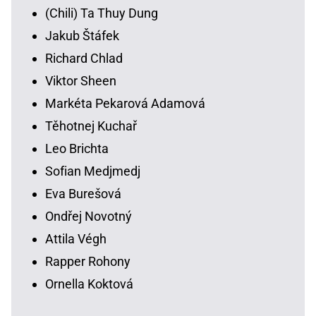
(Chili) Ta Thuy Dung
Jakub Štáfek
Richard Chlad
Viktor Sheen
Markéta Pekarová Adamová
Těhotnej Kuchař
Leo Brichta
Sofian Medjmedj
Eva Burešová
Ondřej Novotný
Attila Végh
Rapper Rohony
Ornella Koktová