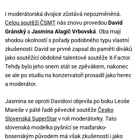
I moderátorská dvojice zůstává nepozměněná.
Celou soutěží ČSMT
nás znovu provedou
David
Gránský
a
Jasmina Alagič Vrbovská
. Oba mají
shodou okolností s pořady podobného typu vlastní
zkušenosti: David se prvně zapsal do paměti diváků
jako soutěžící obdobné talentové soutěže X-Factor.
Tehdy bylo jeho snem stát se zpěvákem, nakonec
se ale po studiu na konzervatoři prosadil jako herec
a moderátor.
Jasmina se oproti Davidovi objevila po boku Leoše
Mareše v páté řadě pěvecké soutěže
Česko
Slovenská SuperStar
v roli moderátorky. Tato
slovenská modelka pyšnící se maďarsko-
bosenským původem má však zkušenosti i jako