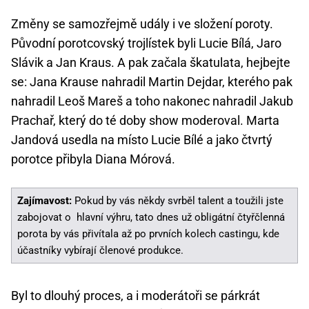
Změny se samozřejmě udály i ve složení poroty.
Původní porotcovský trojlístek byli Lucie Bílá, Jaro
Slávik a Jan Kraus. A pak začala škatulata, hejbejte
se: Jana Krause nahradil Martin Dejdar, kterého pak
nahradil Leoš Mareš a toho nakonec nahradil Jakub
Prachař, který do té doby show moderoval. Marta
Jandová usedla na místo Lucie Bílé a jako čtvrtý
porotce přibyla Diana Mórová.
Zajímavost:
Pokud by vás někdy svrběl talent a toužili jste
zabojovat o hlavní výhru, tato dnes už obligátní čtyřčlenná
porota by vás přivítala až po prvních kolech castingu, kde
účastníky vybírají členové produkce.
Byl to dlouhý proces, a i moderátoři se párkrát