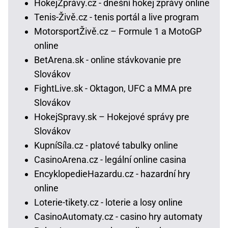
HokejZprávy.cz - dnešní hokej zprávy online
Tenis-Živě.cz - tenis portál a live program
MotorsportŽivě.cz – Formule 1 a MotoGP
online
BetArena.sk - online stávkovanie pre
Slovákov
FightLive.sk - Oktagon, UFC a MMA pre
Slovákov
HokejSpravy.sk – Hokejové správy pre
Slovákov
KupníSíla.cz - platové tabulky online
CasinoArena.cz - legální online casina
EncyklopedieHazardu.cz - hazardní hry
online
Loterie-tikety.cz - loterie a losy online
CasinoAutomaty.cz - casino hry automaty