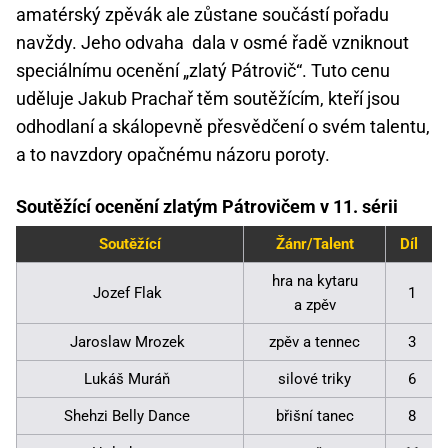
amatérský zpěvák ale zůstane součástí pořadu
navždy. Jeho odvaha dala v osmé řadě vzniknout
speciálnímu ocenění „zlatý Pátrovič“. Tuto cenu
uděluje Jakub Prachař těm soutěžícím, kteří jsou
odhodlaní a skálopevně přesvědčení o svém talentu,
a to navzdory opačnému názoru poroty.
Soutěžící ocenění zlatým Pátrovičem v 11. sérii
Soutěžící
Žánr/Talent
Díl
hra na kytaru
Jozef Flak
1
a zpěv
Jaroslaw Mrozek
zpěv a tennec
3
Lukáš Muráň
silové triky
6
Shehzi Belly Dance
břišní tanec
8