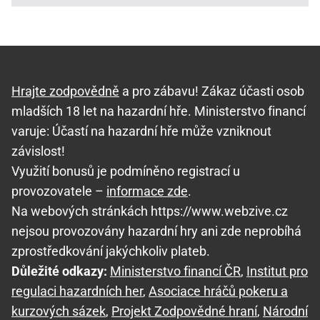
Hrajte zodpovědně
a pro zábavu! Zákaz účasti osob
mladších 18 let na hazardní hře. Ministerstvo financí
varuje: Účastí na hazardní hře může vzniknout
závislost!
Využití bonusů je podmíněno registrací u
provozovatele –
informace zde
.
Na webových stránkách https://www.webzive.cz
nejsou provozovány hazardní hry ani zde neprobíhá
zprostředkování jakýchkoliv plateb.
Důležité odkazy:
Ministerstvo financí ČR
,
Institut pro
regulaci hazardních her
,
Asociace hráčů pokeru a
kurzových sázek
,
Projekt Zodpovědné hraní
,
Národní