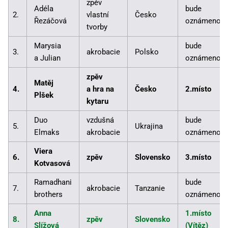
zpěv
Adéla
bude
2.
vlastní
Česko
Řezáčová
oznámeno
tvorby
Marysia
bude
3.
akrobacie
Polsko
a Julian
oznámeno
zpěv
Matěj
4.
a hra na
Česko
2.místo
Plšek
kytaru
Duo
vzdušná
bude
5.
Ukrajina
Elmaks
akrobacie
oznámeno
Viera
6.
zpěv
Slovensko
3.místo
Kotvasová
Ramadhani
bude
7.
akrobacie
Tanzanie
brothers
oznámeno
Anna
1.místo
8.
zpěv
Slovensko
Slížová
(Vítěz)