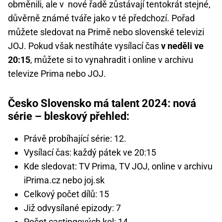
obměnili, ale v nové řadě zůstávají tentokrát stejné,
důvěrně známé tváře jako v té předchozí. Pořad
můžete sledovat na Primě nebo slovenské televizi
JOJ. Pokud však nestíháte vysílací čas
v neděli ve
20:15
, můžete si to vynahradit i online v archivu
televize Prima nebo JOJ.
Česko Slovensko má talent 2024: nová
série – bleskový přehled:
Právě probíhající série: 12.
Vysílací čas: každý pátek ve 20:15
Kde sledovat: TV Prima, TV JOJ, online v archivu
iPrima.cz nebo joj.sk
Celkový počet dílů: 15
Již odvysílané epizody: 7
Počet castingových kol: 14