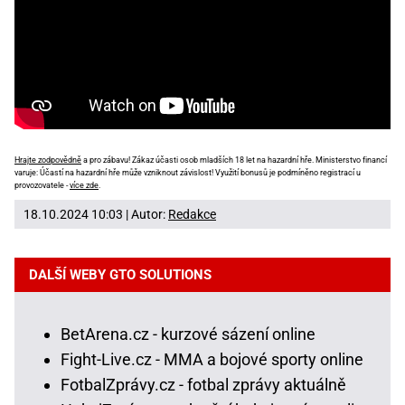
Hrajte zodpovědně
a pro zábavu! Zákaz účasti osob mladších 18 let na hazardní hře. Ministerstvo financí
varuje: Účastí na hazardní hře může vzniknout závislost! Využití bonusů je podmíněno registrací u
provozovatele -
více zde
.
18.10.2024 10:03 | Autor:
Redakce
DALŠÍ WEBY GTO SOLUTIONS
BetArena.cz - kurzové sázení online
Fight-Live.cz - MMA a bojové sporty online
FotbalZprávy.cz - fotbal zprávy aktuálně