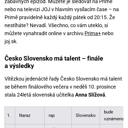
zábavných epizod. Můžete je sledovat na Primě
nebo na televizi JOJ v hlavním vysílacím čase – na
Primě pravidelně každý každý pátek od 20:15. Že
nestíháte? Nevadí. Všechno, co vám uteklo, si
můžete vynahradit online v archivu
Prima+
nebo
joj.sk.
Česko Slovensko má talent – finále
a výsledky
Vítězkou jedenácté řady Česko Slovensko má talent
se během finálového večera v neděli 10. prosince
stala 24letá slovenská učitelka
Anna Slížová
.
bude
1.
Naraz
rap
Slovensko
oznámeno