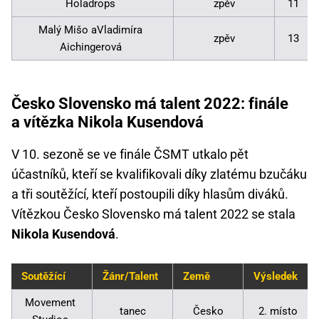
Holadrops
zpěv
11
Malý Mišo aVladimíra
zpěv
13
Aichingerová
Česko Slovensko má talent 2022: finále
a vítězka Nikola Kusendová
V 10. sezoně se ve finále ČSMT utkalo pět
účastníků, kteří se kvalifikovali díky zlatému bzučáku
a tři soutěžící, kteří postoupili díky hlasům diváků.
Vítězkou Česko Slovensko má talent 2022 se stala
Nikola Kusendová
.
Soutěžící
Žánr/Talent
Země
Výsledek
Movement
tanec
Česko
2. místo