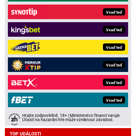
Vsaď teď
Vsaď teď
Vsaď teď
Vsaď teď
Vsaď teď
Vsaď teď
Hrajte zodpovědně. 18+ | Ministerstvo financí varuje:
Účastí na hazardní hře může vzniknout závislost.
TOP UDÁLOSTI