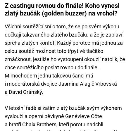
Z castingu rovnou do finále! Koho vynesl
zlatý bzučák (golden buzzer) na vrchol?
Všichni soutěžící sní o tom, že se po svém výkonu
dočkají takzvaného zlatého bzučáku a že je zaplaví
sprcha zlatých konfet. Každý porotce má jednou za
celou soutěž možnost toto třpytivé tlačítko
zmáčknout, jestliže ho vystoupení okouzlí natolik, že
chce soutěžícího poslat rovnou do finále.
Mimochodem jednu takovou šanci má
i moderátorská dvojice Jasmina Alagič Vrbovská
a David Gránský.
V letošní řadě si zatím zlatý bzučák svým výkonem
vysloužila operní pěvkyně Genévieve Côte
a bratři Chaix Brothers, kteří porotu nadchli