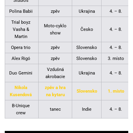
Studios
Polina Babii
zpěv
Ukrajina
4. – 8.
Trial boyz
Moto-cyklo
Vasha &
Česko
4. – 8.
show
Martin
Opera trio
zpěv
Slovensko
4. – 8.
Alex Rigó
zpěv
Slovensko
3. místo
Vzdušná
Duo Gemini
Ukrajina
4. – 8.
akrobacie
Nikola
zpěv a hra
Slovensko
1. místo
Kusendová
na kytaru
B-Unique
tanec
Indie
4. – 8.
crew