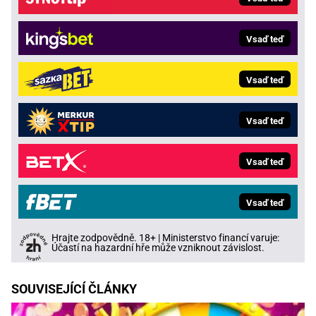
Vsaď teď
Vsaď teď
Vsaď teď
Vsaď teď
Vsaď teď
Hrajte zodpovědně. 18+ | Ministerstvo financí varuje:
Účastí na hazardní hře může vzniknout závislost.
SOUVISEJÍCÍ ČLÁNKY