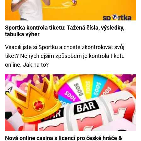
Sportka kontrola tiketu: Tažená čísla, výsledky,
tabulka výher
Vsadili jste si Sportku a chcete zkontrolovat svůj
tiket? Nejrychlejším způsobem je kontrola tiketu
online. Jak na to?
Nová online casina s licencí pro české hráče &