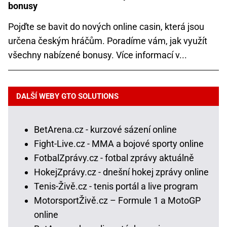
bonusy
Pojďte se bavit do nových online casin, která jsou
určena českým hráčům. Poradíme vám, jak využít
všechny nabízené bonusy. Více informací v...
DALŠÍ WEBY GTO SOLUTIONS
BetArena.cz - kurzové sázení online
Fight-Live.cz - MMA a bojové sporty online
FotbalZprávy.cz - fotbal zprávy aktuálně
HokejZprávy.cz - dnešní hokej zprávy online
Tenis-Živě.cz - tenis portál a live program
MotorsportŽivě.cz – Formule 1 a MotoGP
online