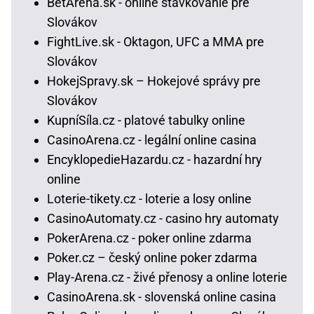
BetArena.sk - online stávkovanie pre
Slovákov
FightLive.sk - Oktagon, UFC a MMA pre
Slovákov
HokejSpravy.sk – Hokejové správy pre
Slovákov
KupníSíla.cz - platové tabulky online
CasinoArena.cz - legální online casina
EncyklopedieHazardu.cz - hazardní hry
online
Loterie-tikety.cz - loterie a losy online
CasinoAutomaty.cz - casino hry automaty
PokerArena.cz - poker online zdarma
Poker.cz – český online poker zdarma
Play-Arena.cz - živé přenosy a online loterie
CasinoArena.sk - slovenská online casina