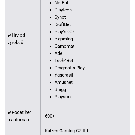
NetEnt
Playtech
Synot
iSoftBet
Play'n GO
✔️Hry od
e-gaming
výrobců
Gamomat
Adell
Tech4Bet
Pragmatic Play
Yggdrasil
Amusnet
Bragg
Playson
✔️Počet her
600+
a automatů
Kaizen Gaming CZ ltd