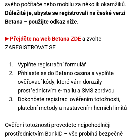
svého počítače nebo mobilu za několik okamžiků.
Důležité je, abyste se registrovali na české verzi
Betana – použijte odkaz níže.
Přejděte na web Betana ZDE
a zvolte
ZAREGISTROVAT SE
Vyplňte registrační formulář
Přihlaste se do Betano casina a vyplňte
ověřovací kódy, které vám dorazily
prostřednictvím e-mailu a SMS zprávou
Dokončete registraci ověřením totožnosti,
platební metody a nastavením herních limitů
Ověření totožnosti provedete nejpohodlněji
prostřednictvím BankID – vše probíhá bezpečně