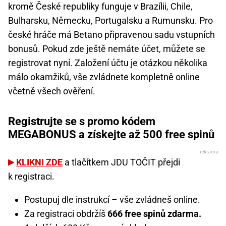
kromě České republiky funguje v Brazílii, Chile,
Bulharsku, Německu, Portugalsku a Rumunsku. Pro
české hráče má Betano připravenou sadu vstupních
bonusů. Pokud zde ještě nemáte účet, můžete se
registrovat nyní. Založení účtu je otázkou několika
málo okamžiků, vše zvládnete kompletně online
včetně všech ověření.
Registrujte se s promo kódem
MEGABONUS a získejte až 500 free spinů
KLIKNI ZDE
a tlačítkem JDU TOČIT přejdi
k registraci.
Postupuj dle instrukcí – vše zvládneš online.
Za registraci obdržíš
666 free spinů zdarma.