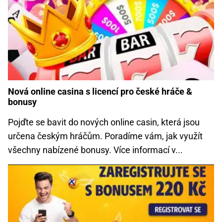
Nová online casina s licencí pro české hráče &
bonusy
Pojďte se bavit do nových online casin, která jsou
určena českým hráčům. Poradíme vám, jak využít
všechny nabízené bonusy. Více informací v...