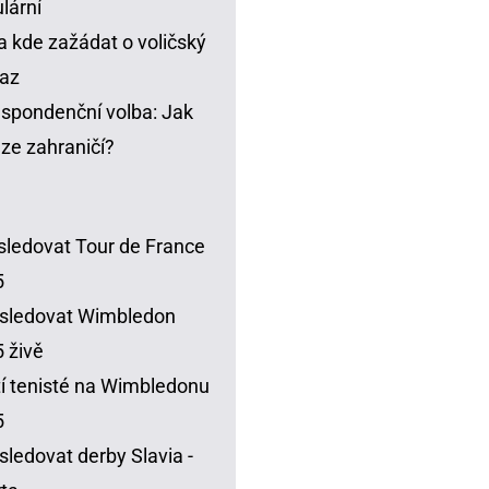
lární
a kde zažádat o voličský
az
spondenční volba: Jak
t ze zahraničí?
sledovat Tour de France
5
sledovat Wimbledon
 živě
í tenisté na Wimbledonu
5
sledovat derby Slavia -