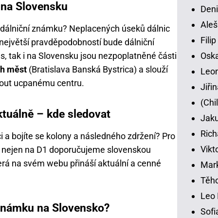
 na Slovensku
Deni
Aleš
 dálniční známku? Neplacených úseků dálnic
Fili
 největší pravděpodobností bude dálniční
s, tak i na Slovensku jsou nezpoplatněné části
Osk
ch měst
(Bratislava Banská Bystrica) a slouží
Leon
hnout ucpanému centru.
Jiři
(Chi
ktuálně – kde sledovat
Jaku
Rich
i a bojíte se kolony a následného zdržení? Pro
Vikt
í nejen na D1 doporučujeme slovenskou
terá na svém webu přináší aktuální a cenné
Mar
Těho
Leo 
 známku na Slovensko?
Sofi