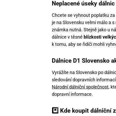
Neplacené úseky dálnic
Chcete se vyhnout poplatku za
je na Slovensku velmi málo a s
známka nutná. Stejně jako u ná
dálnice v těsné
blízkosti velký
k tomu, aby se řidiči mohli vy
Dálnice D1 Slovensko a
Vyrážíte na Slovensko po dálnic
sledování dopravních informac
Národní dálniční společnost
, k
dopravní informace.
*️⃣ Kde koupit dálniční