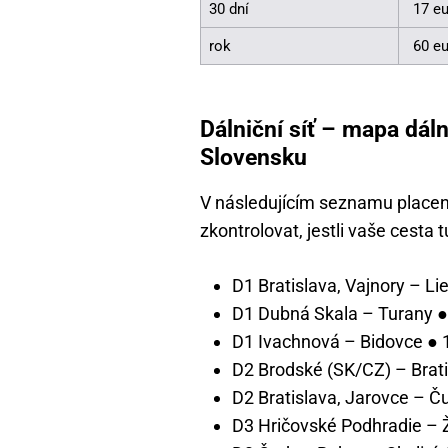
30 dní
17 e
rok
60 e
Dálniční síť – mapa dáln
Slovensku
V následujícím seznamu placen
zkontrolovat, jestli vaše cesta
D1 Bratislava, Vajnory – Li
D1 Dubná Skala – Turany ●
D1 Ivachnová – Bidovce ● 
D2 Brodské (SK/CZ) – Brat
D2 Bratislava, Jarovce – 
D3 Hričovské Podhradie – Ž