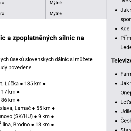
live
uro
Mýtné
Jak 
uro
Mýtné
spor
Kde 
ic a zpoplatněných silnic na
Přím
Led
ých úseků slovenských dálnic si můžete
Televiz
 tudy povedene.
Far
Jak 
et. Lúčka ● 185 km ●
 17 km ●
One
186 km ●
Let'
islava, Lamač ● 55 km ●
Udíl
Čunovo (SK/HU) ● 9 km ●
Česk
ilina, Brodno ● 13 km ●
Star