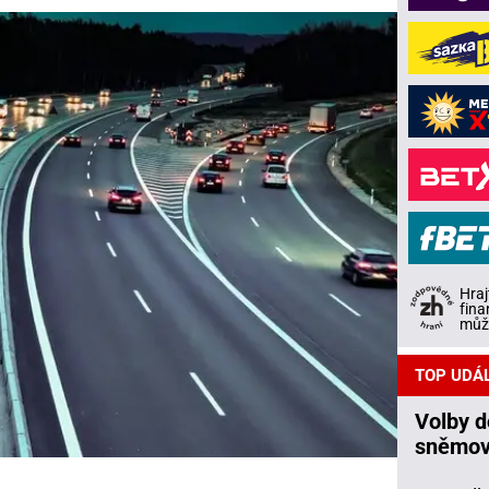
Hraj
fina
může
TOP UDÁ
Volby 
sněmov