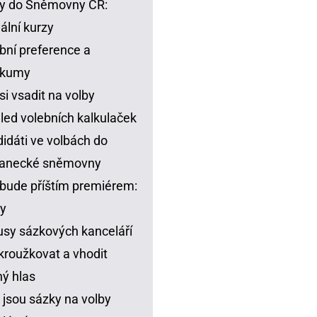
y do Sněmovny ČR:
ální kurzy
bní preference a
zkumy
si vsadit na volby
led volebních kalkulaček
idáti ve volbách do
lanecké sněmovny
bude příštím premiérem:
y
sy sázkových kanceláří
kroužkovat a vhodit
ný hlas
 jsou sázky na volby