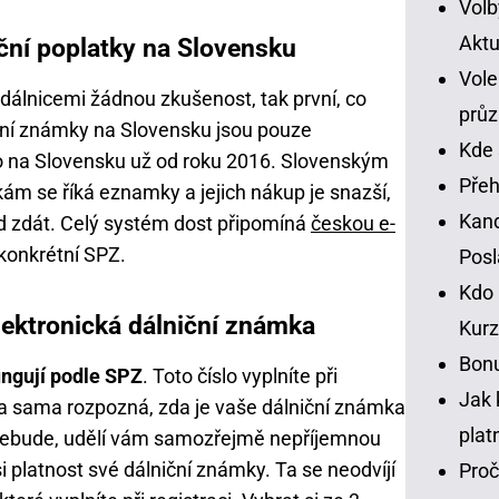
Volb
Aktu
ční poplatky na Slovensku
Vole
álnicemi žádnou zkušenost, tak první, co
prů
iční známky na Slovensku jsou pouze
Kde 
 to na Slovensku už od roku 2016. Slovenským
Přeh
m se říká eznamky a jejich nákup je snazší,
Kand
d zdát. Celý systém dost připomíná
českou e-
 konkrétní SPZ.
Pos
Kdo 
ektronická dálniční známka
Kurz
Bonu
ungují podle SPZ
. Toto číslo vyplníte při
Jak 
 sama rozpozná, zda je vaše dálniční známka
plat
á nebude, udělí vám samozřejmě nepříjemnou
i platnost své dálniční známky. Ta se neodvíjí
Proč