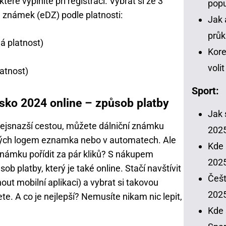
eré vyplníte při registraci. Vybrat si ze 3
popu
h známek (eDZ) podle platnosti:
Jak 
průk
ná platnost)
Kore
voli
latnost)
Sport:
sko 2024 online – způsob platby
Jak 
nejsnazší cestou, můžete dálniční známku
202
ných logem eznamka nebo v automatech. Ale
Kde 
známku pořídit za pár kliků? S nákupem
2025
b platby, který je také online. Stačí navštívit
Češt
out mobilní aplikaci) a vybrat si takovou
202
e. A co je nejlepší? Nemusíte nikam nic lepit,
Kde 