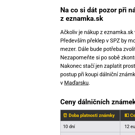
Na co si dát pozor při
z eznamka.sk
Ačkoliv je nákup z eznamka.sk v
Především překlep v SPZ by moh
mezer. Dále bude potřeba zvolit 
Nezapomeňte si po sobě zkontro
Nakonec stačí jen zaplatit pros
postup při koupi dálniční známk
v
Maďarsku
.
Ceny dálničních známek
⏰ Doba platnosti známky
💵 Ce
10 dní
12 e