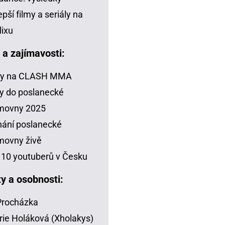
epší filmy a seriály na
lixu
a a zajímavosti:
zy na CLASH MMA
y do poslanecké
movny 2025
ání poslanecké
movny živě
10 youtuberů v Česku
ty a osobnosti:
 Procházka
rie Holáková (Xholakys)