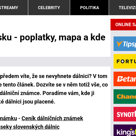
 STREAMY
CELEBRITY
POLITIKA
TELEVIZ
ONLINE 
sku - poplatky, mapa a kde
předem víte, že se nevyhnete dálnici? V tom
e tento článek. Dozvíte se v něm totiž vše, co
 dálniční známce. Poradíme vám, kde ji
é dálnici jsou placené.
 známku
-
Ceník dálničních známek
seky slovenských dálnic