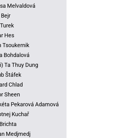
sa Melvaldová
 Bejr
p Turek
ar Hes
 Tsoukernik
na Bohdalová
li) Ta Thuy Dung
b Štáfek
ard Chlad
or Sheen
kéta Pekarová Adamová
tnej Kuchař
Brichta
an Medjmedj