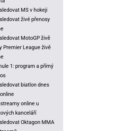
ta
sledovat MS v hokeji
sledovat živé přenosy
ne
sledovat MotoGP živě
y Premier League živě
ne
ule 1: program a přímý
nos
sledovat biatlon dnes
 online
 streamy online u
ových kanceláří
 sledovat Oktagon MMA