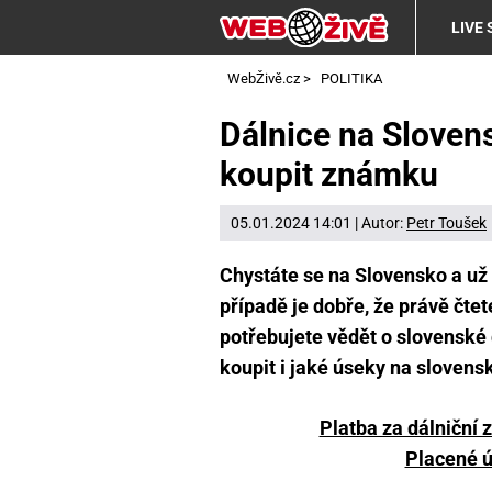
LIVE
WebŽivě.cz
>
POLITIKA
Dálnice na Sloven
koupit známku
05.01.2024 14:01 | Autor:
Petr Toušek
Chystáte se na Slovensko a už 
případě je dobře, že právě čtet
potřebujete vědět o slovenské
koupit i jaké úseky na slovensk
Platba za dálniční
Placené ú