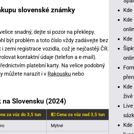
Spar
 nákupu slovenské známky
Kde 
Kde 
onli
elice snadný, dejte si pozor na překlepy.
Kde 
l být problém a toto číslo vždy zadávejte bez
Šipk
i zemi registrace vozidla, což je nejčastěji ČR.
lovat kontaktní údaje (telefon a e-mail).
onli
třednictvím platební karty. Na velice podobný
Form
y můžete narazit i v
Rakousku
nebo
pře
Kde 
živě
 na Slovensku (2024)
Live
na za vůz do 3,5 tun
💵 Cena za vůz nad 3,5 tun
sázk
Kde
uro
Mýtné