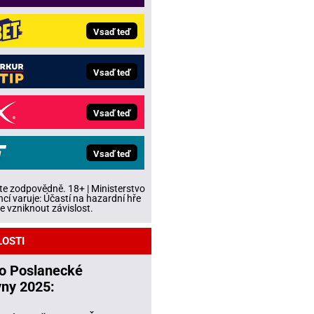
Vsaď teď
Vsaď teď
Vsaď teď
Vsaď teď
te zodpovědně. 18+ | Ministerstvo
ncí varuje: Účastí na hazardní hře
 vzniknout závislost.
LOSTI
do Poslanecké
ny 2025: