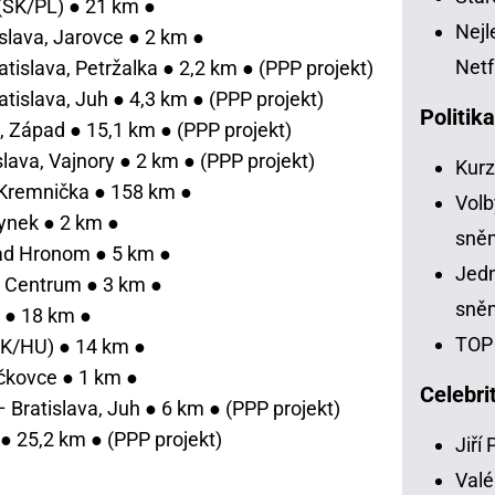
(SK/PL) ● 21 km ●
Nejl
slava, Jarovce ● 2 km ●
Netf
atislava, Petržalka ● 2,2 km ● (PPP projekt)
atislava, Juh ● 4,3 km ● (PPP projekt)
Politik
, Západ ● 15,1 km ● (PPP projekt)
slava, Vajnory ● 2 km ● (PPP projekt)
Kur
 Kremnička ● 158 km ●
Volb
Kynek ● 2 km ●
sně
nad Hronom ● 5 km ●
Jedn
, Centrum ● 3 km ●
sně
 ● 18 km ●
TOP 
SK/HU) ● 14 km ●
čkovce ● 1 km ●
Celebri
– Bratislava, Juh ● 6 km ● (PPP projekt)
 ● 25,2 km ● (PPP projekt)
Jiří
Valé