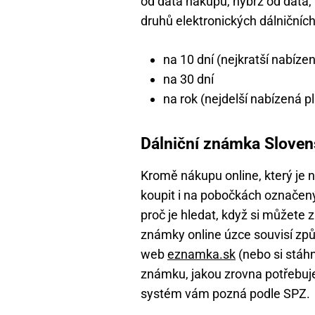
od data nákupu, nýbrž od data, kt
druhů elektronických dálničníc
na 10 dní (nejkratší nabíze
na 30 dní
na rok (nejdelší nabízená p
Dálniční známka Sloven
Kromě nákupu online, který je 
koupit i na pobočkách označe
proč je hledat, když si můžete 
známky online úzce souvisí způso
web
eznamka.sk
(nebo si stáhn
známku, jakou zrovna potřebujet
systém vám pozná podle SPZ.