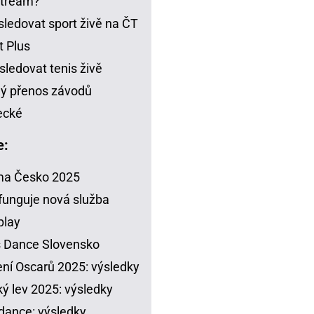
stream?
sledovat sport živě na ČT
t Plus
sledovat tenis živě
ý přenos závodů
ecké
e:
ma Česko 2025
funguje nová služba
play
s Dance Slovensko
ení Oscarů 2025: výsledky
ý lev 2025: výsledky
dance: výsledky