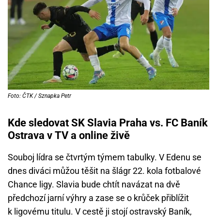
Foto: ČTK / Sznapka Petr
Kde sledovat SK Slavia Praha vs. FC Baník
Ostrava v TV a online živě
Souboj lídra se čtvrtým týmem tabulky. V Edenu se
dnes diváci můžou těšit na šlágr 22. kola fotbalové
Chance ligy. Slavia bude chtít navázat na dvě
předchozí jarní výhry a zase se o krůček přiblížit
k ligovému titulu. V cestě ji stojí ostravský Baník,