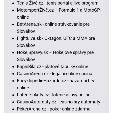
Tenis-Živě.cz - tenis portál a live program
MotorsportŽivě.cz – Formule 1 a MotoGP
online
BetArena.sk - online stávkovanie pre
Slovákov
FightLive.sk - Oktagon, UFC a MMA pre
Slovákov
HokejSpravy.sk – Hokejové správy pre
Slovákov
KupníSíla.cz - platové tabulky online
CasinoArena.cz - legální online casina
EncyklopedieHazardu.cz - hazardní hry
online
Loterie-tikety.cz - loterie a losy online
CasinoAutomaty.cz - casino hry automaty
PokerArena.cz - poker online zdarma