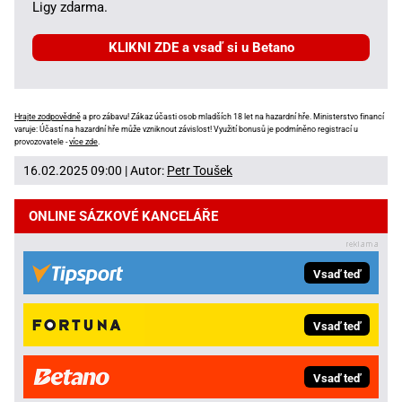
Ligy zdarma.
KLIKNI ZDE a vsaď si u Betano
Hrajte zodpovědně
a pro zábavu! Zákaz účasti osob mladších 18 let na hazardní hře. Ministerstvo financí
varuje: Účastí na hazardní hře může vzniknout závislost! Využití bonusů je podmíněno registrací u
provozovatele -
více zde
.
16.02.2025 09:00 | Autor:
Petr Toušek
ONLINE SÁZKOVÉ KANCELÁŘE
Vsaď teď
Vsaď teď
Vsaď teď