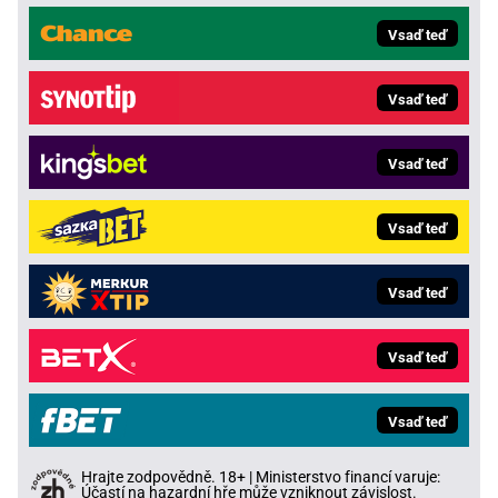
Vsaď teď
Vsaď teď
Vsaď teď
Vsaď teď
Vsaď teď
Vsaď teď
Vsaď teď
Hrajte zodpovědně. 18+ | Ministerstvo financí varuje:
Účastí na hazardní hře může vzniknout závislost.