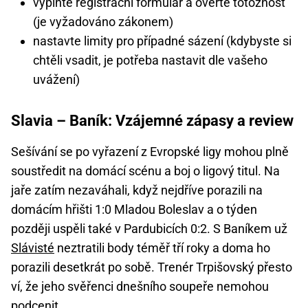
vyplňte registrační formulář a ověřte totožnost
(je vyžadováno zákonem)
nastavte limity pro případné sázení (kdybyste si
chtěli vsadit, je potřeba nastavit dle vašeho
uvážení)
Slavia – Baník: Vzájemné zápasy a review
Sešívání se po vyřazení z Evropské ligy mohou plně
soustředit na domácí scénu a boj o ligový titul. Na
jaře zatím nezaváhali, když nejdříve porazili na
domácím hřišti 1:0 Mladou Boleslav a o týden
později uspěli také v Pardubicích 0:2. S Baníkem už
Slávisté
neztratili body téměř tří roky a doma ho
porazili desetkrát po sobě. Trenér Trpišovský přesto
ví, že jeho svěřenci dnešního soupeře nemohou
podcenit.