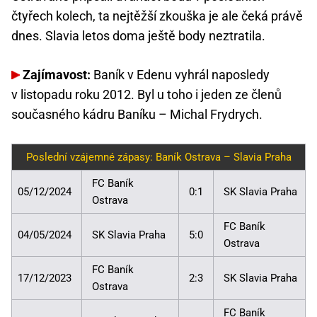
čtyřech kolech, ta nejtěžší zkouška je ale čeká právě
dnes. Slavia letos doma ještě body neztratila.
Zajímavost:
Baník v Edenu vyhrál naposledy
v listopadu roku 2012. Byl u toho i jeden ze členů
současného kádru Baníku – Michal Frydrych.
Poslední vzájemné zápasy: Baník Ostrava – Slavia Praha
FC Baník
05/12/2024
0:1
SK Slavia Praha
Ostrava
FC Baník
04/05/2024
SK Slavia Praha
5:0
Ostrava
FC Baník
17/12/2023
2:3
SK Slavia Praha
Ostrava
FC Baník