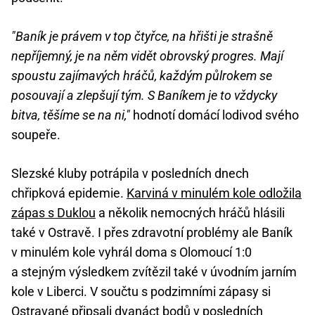
"Baník je právem v top čtyřce, na hřišti je strašně
nepříjemný, je na něm vidět obrovský progres. Mají
spoustu zajímavých hráčů, každým půlrokem se
posouvají a zlepšují tým. S Baníkem je to vždycky
bitva, těšíme se na ni,"
hodnotí domácí lodivod svého
soupeře.
Slezské kluby potrápila v posledních dnech
chřipková epidemie.
Karviná v minulém kole odložila
zápas s Duklou
a několik nemocných hráčů hlásili
také v Ostravě. I přes zdravotní problémy ale Baník
v minulém kole vyhrál doma s Olomoucí 1:0
a stejným výsledkem zvítězil také v úvodním jarním
kole v Liberci. V součtu s podzimními zápasy si
Ostravané připsali dvanáct bodů v posledních