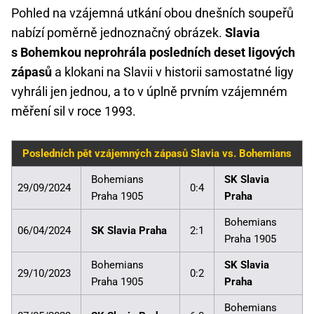
Pohled na vzájemná utkání obou dnešních soupeřů
nabízí poměrně jednoznačný obrázek.
Slavia
s Bohemkou neprohrála posledních deset ligových
zápasů
a klokani na Slavii v historii samostatné ligy
vyhráli jen jednou, a to v úplně prvním vzájemném
měření sil v roce 1993.
Posledních pět vzájemných zápasů Slavia vs. Bohemians
Bohemians
SK Slavia
29/09/2024
0:4
Praha 1905
Praha
Bohemians
06/04/2024
SK Slavia Praha
2:1
Praha 1905
Bohemians
SK Slavia
29/10/2023
0:2
Praha 1905
Praha
Bohemians