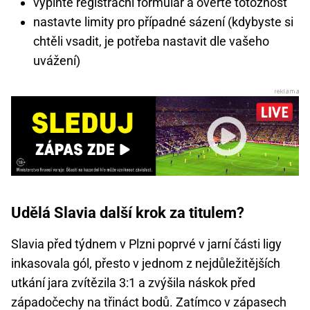
vyplňte registrační formulář a ověřte totožnost
nastavte limity pro případné sázení (kdybyste si
chtěli vsadit, je potřeba nastavit dle vašeho
uvážení)
Udělá Slavia další krok za titulem?
Slavia před týdnem v Plzni poprvé v jarní části ligy
inkasovala gól, přesto v jednom z nejdůležitějších
utkání jara zvítězila 3:1 a zvýšila náskok před
západočechy na třináct bodů. Zatímco v zápasech