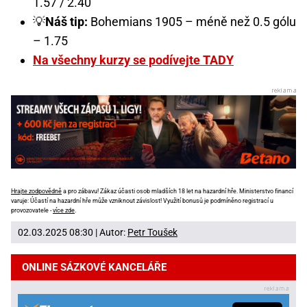
1.57 / 2.40
💡
Náš tip:
Bohemians 1905 – méně než 0.5 gólu
– 1.75
Na všechny kurzy se podívejte TADY
Hrajte zodpovědně
a pro zábavu! Zákaz účasti osob mladších 18 let na hazardní hře. Ministerstvo financí
varuje: Účastí na hazardní hře může vzniknout závislost! Využití bonusů je podmíněno registrací u
provozovatele -
více zde
.
02.03.2025 08:30 | Autor:
Petr Toušek
ONLINE SÁZKOVÉ KANCELÁŘE