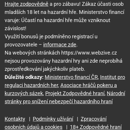
Hrajte zodpovědně
a pro zábavu! Zákaz účasti osob
mladších 18 let na hazardní hře. Ministerstvo financí
varuje: Účastí na hazardní hře může vzniknout
závislost!
Využití bonusů je podmíněno registrací u
provozovatele –
informace zde
.
Na webových stránkách https://www.webzive.cz
nejsou provozovány hazardní hry ani zde neprobíhá
zprostředkování jakýchkoliv plateb.
Důležité odkazy:
Ministerstvo financí ČR
,
Institut pro
regulaci hazardních her
,
Asociace hráčů pokeru a
kurzových sázek
,
Projekt Zodpovědné hraní
,
Národní
stránky pro snížení nebezpečí hazardního hraní
Kontakty
|
Podmínky užívání
|
Zpracování
osobních údajů a cookies
|
18+ Zodpovědné hraní