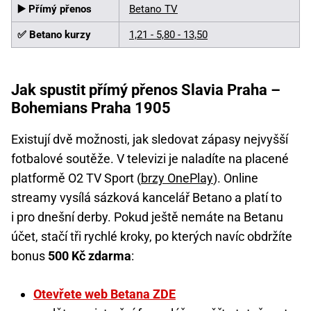
▶️ Přímý přenos
Betano TV
✅ Betano kurzy
1,21 - 5,80 - 13,50
Jak spustit přímý přenos Slavia Praha –
Bohemians Praha 1905
Existují dvě možnosti, jak sledovat zápasy nejvyšší
fotbalové soutěže. V televizi je naladíte na placené
platformě O2 TV Sport (
brzy OnePlay
). Online
streamy vysílá sázková kancelář Betano a platí to
i pro dnešní derby. Pokud ještě nemáte na Betanu
účet, stačí tři rychlé kroky, po kterých navíc obdržíte
bonus
500 Kč zdarma
:
Otevřete web Betana ZDE