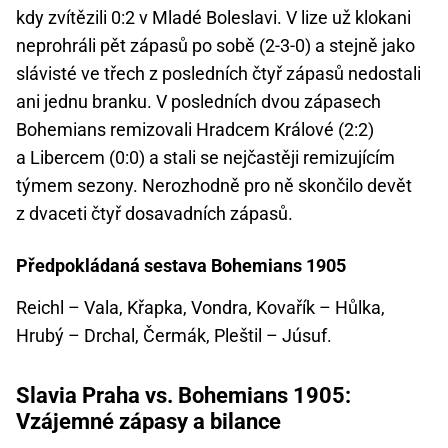
kdy zvítězili 0:2 v Mladé Boleslavi. V lize už klokani
neprohráli pět zápasů po sobě (2-3-0) a stejně jako
slávisté ve třech z posledních čtyř zápasů nedostali
ani jednu branku. V posledních dvou zápasech
Bohemians remizovali Hradcem Králové (2:2)
a Libercem (0:0) a stali se nejčastěji remizujícím
týmem sezony. Nerozhodně pro ně skončilo devět
z dvaceti čtyř dosavadních zápasů.
Předpokládaná sestava Bohemians 1905
Reichl – Vala, Křapka, Vondra, Kovařík – Hůlka,
Hrubý – Drchal, Čermák, Pleštil – Júsuf.
Slavia Praha vs. Bohemians 1905:
Vzájemné zápasy a bilance