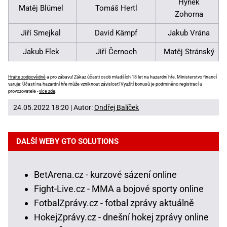
Hynek
Matěj Blümel
Tomáš Hertl
Zohorna
Jiří Smejkal
David Kämpf
Jakub Vrána
Jakub Flek
Jiří Černoch
Matěj Stránský
Hrajte zodpovědně
a pro zábavu! Zákaz účasti osob mladších 18 let na hazardní hře. Ministerstvo financí
varuje: Účastí na hazardní hře může vzniknout závislost! Využití bonusů je podmíněno registrací u
provozovatele -
více zde
.
24.05.2022 18:20 | Autor:
Ondřej Balíček
DALŠÍ WEBY GTO SOLUTIONS
BetArena.cz - kurzové sázení online
Fight-Live.cz - MMA a bojové sporty online
FotbalZprávy.cz - fotbal zprávy aktuálně
HokejZprávy.cz - dnešní hokej zprávy online