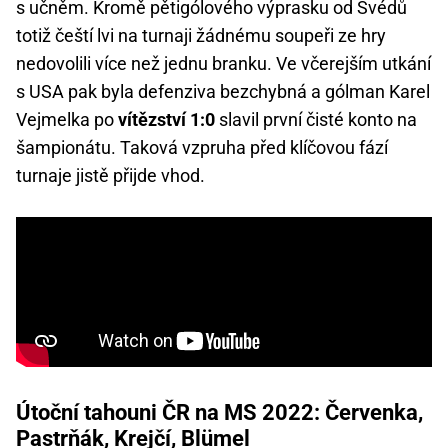
s učněm. Kromě pětigólového výprasku od Švédů
totiž čeští lvi na turnaji žádnému soupeři ze hry
nedovolili více než jednu branku. Ve včerejším utkání
s USA pak byla defenziva bezchybná a gólman Karel
Vejmelka po
vítězství 1:0
slavil první čisté konto na
šampionátu. Taková vzpruha před klíčovou fází
turnaje jistě přijde vhod.
Útoční tahouni ČR na MS 2022: Červenka,
Pastrňák, Krejčí, Blümel