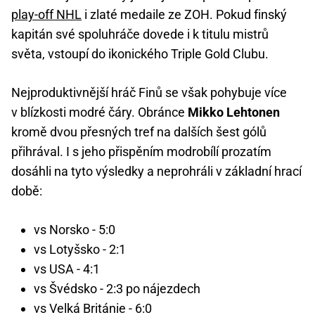
play-off NHL
i zlaté medaile ze ZOH. Pokud finský
kapitán své spoluhráče dovede i k titulu mistrů
světa, vstoupí do ikonického Triple Gold Clubu.
Nejproduktivnější hráč Finů se však pohybuje více
v blízkosti modré čáry. Obránce
Mikko Lehtonen
kromě dvou přesných tref na dalších šest gólů
přihrával. I s jeho přispěním modrobílí prozatím
dosáhli na tyto výsledky a neprohráli v základní hrací
době:
vs Norsko - 5:0
vs Lotyšsko - 2:1
vs USA - 4:1
vs Švédsko - 2:3 po nájezdech
vs Velká Británie - 6:0