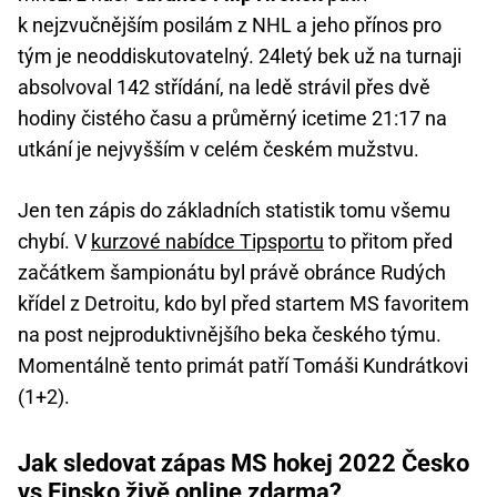
k nejzvučnějším posilám z NHL a jeho přínos pro
tým je neoddiskutovatelný. 24letý bek už na turnaji
absolvoval 142 střídání, na ledě strávil přes dvě
hodiny čistého času a průměrný icetime 21:17 na
utkání je nejvyšším v celém českém mužstvu.
Jen ten zápis do základních statistik tomu všemu
chybí. V
kurzové nabídce Tipsportu
to přitom před
začátkem šampionátu byl právě obránce Rudých
křídel z Detroitu, kdo byl před startem MS favoritem
na post nejproduktivnějšího beka českého týmu.
Momentálně tento primát patří Tomáši Kundrátkovi
(1+2).
Jak sledovat zápas MS hokej 2022 Česko
vs Finsko živě online zdarma?