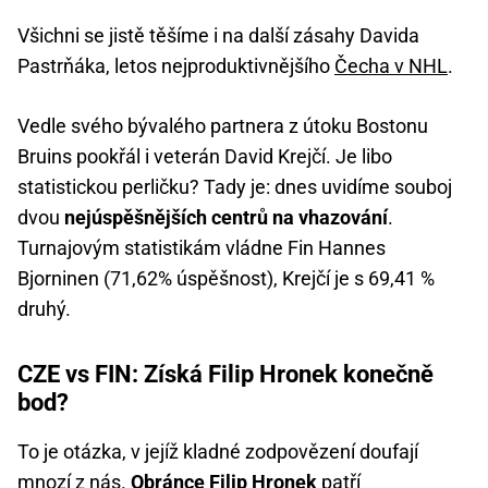
Všichni se jistě těšíme i na další zásahy Davida
Pastrňáka, letos nejproduktivnějšího
Čecha v NHL
.
Vedle svého bývalého partnera z útoku Bostonu
Bruins pookřál i veterán David Krejčí. Je libo
statistickou perličku? Tady je: dnes uvidíme souboj
dvou
nejúspěšnějších centrů na vhazování
.
Turnajovým statistikám vládne Fin Hannes
Bjorninen (71,62% úspěšnost), Krejčí je s 69,41 %
druhý.
CZE vs FIN: Získá Filip Hronek konečně
bod?
To je otázka, v jejíž kladné zodpovězení doufají
mnozí z nás.
Obránce Filip Hronek
patří