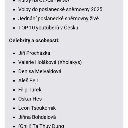
Kurzy na CLASH MMA
Volby do poslanecké sněmovny 2025
Jednání poslanecké sněmovny živě
TOP 10 youtuberů v Česku
Celebrity a osobnosti:
Jiří Procházka
Valérie Holáková (Xholakys)
Denisa Melvaldová
Aleš Bejr
Filip Turek
Oskar Hes
Leon Tsoukernik
Jiřina Bohdalová
(Chili) Ta Thuy Dung