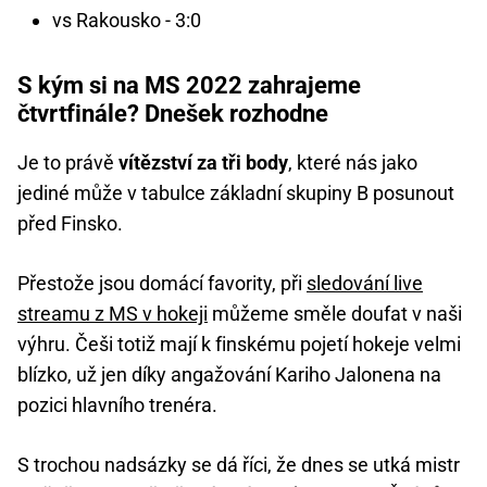
vs Rakousko - 3:0
S kým si na MS 2022 zahrajeme
čtvrtfinále? Dnešek rozhodne
Je to právě
vítězství za tři body
, které nás jako
jediné může v tabulce základní skupiny B posunout
před Finsko.
Přestože jsou domácí favority, při
sledování live
streamu z MS v hokeji
můžeme směle doufat v naši
výhru. Češi totiž mají k finskému pojetí hokeje velmi
blízko, už jen díky angažování Kariho Jalonena na
pozici hlavního trenéra.
S trochou nadsázky se dá říci, že dnes se utká mistr