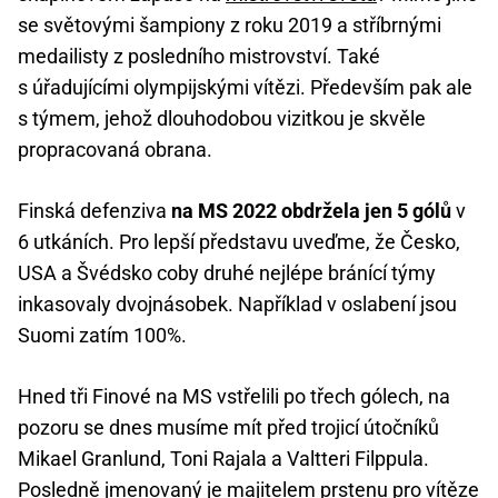
se světovými šampiony z roku 2019 a stříbrnými
medailisty z posledního mistrovství. Také
s úřadujícími olympijskými vítězi. Především pak ale
s týmem, jehož dlouhodobou vizitkou je skvěle
propracovaná obrana.
Finská defenziva
na MS 2022 obdržela jen 5 gólů
v
6 utkáních. Pro lepší představu uveďme, že Česko,
USA a Švédsko coby druhé nejlépe bránící týmy
inkasovaly dvojnásobek. Například v oslabení jsou
Suomi zatím 100%.
Hned tři Finové na MS vstřelili po třech gólech, na
pozoru se dnes musíme mít před trojicí útočníků
Mikael Granlund, Toni Rajala a Valtteri Filppula.
Posledně jmenovaný je majitelem prstenu pro vítěze