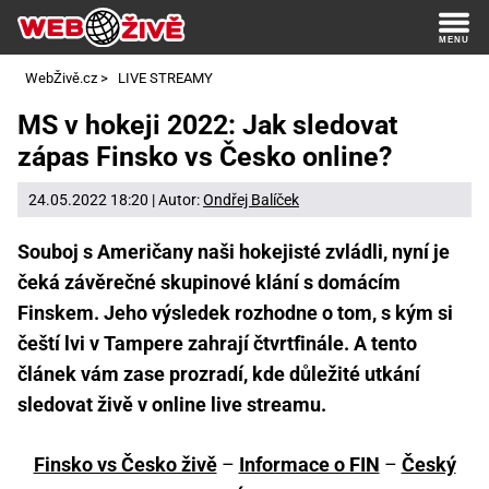
WebŽivě.cz
>
LIVE STREAMY
MS v hokeji 2022: Jak sledovat
zápas Finsko vs Česko online?
24.05.2022 18:20 | Autor:
Ondřej Balíček
Souboj s Američany naši hokejisté zvládli, nyní je
čeká závěrečné skupinové klání s domácím
Finskem. Jeho výsledek rozhodne o tom, s kým si
čeští lvi v Tampere zahrají čtvrtfinále. A tento
článek vám zase prozradí, kde důležité utkání
sledovat živě v online live streamu.
Finsko vs Česko živě
–
Informace o FIN
–
Český