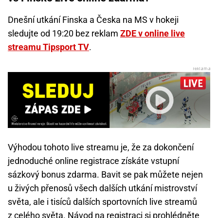
Dnešní utkání Finska a Česka na MS v hokeji
sledujte od 19:20 bez reklam
ZDE v online live
streamu Tipsport TV
.
Výhodou tohoto live streamu je, že za dokončení
jednoduché online registrace získáte vstupní
sázkový bonus zdarma. Bavit se pak můžete nejen
u živých přenosů všech dalších utkání mistrovství
světa, ale i tisíců dalších sportovních live streamů
z celého světa. Návod na registraci
si prohlédněte