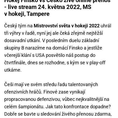
Hokej Finsko vs Česko živě online přenos
- live stream 24. května 2022, MS
v hokeji, Tampere
Český tým na
Mistrovství světa v hokeji 2022
uhrál
tři výhry v řadě, nyní jej ale čeká zřejmě nejtěžší
dosavadní utkání. V posledním duelu základní
skupiny B narazíme na domácí Finsko a jestliže
včerejší klání s USA posvětilo náš postup do
čtvrtfinále, dnes se rozhodne, s kým se v play-off
utkáme.
Češi mají ve svém středu řadu talentovaných
ofenzivních hráčů. Finové zase vynikají
propracovanou defenzivou, vůbec nejkvalitnější na
celém šampionátu. Jak tato konfrontace dopadne?
Dobře se bavte u sledování živého přenosu zdarma,