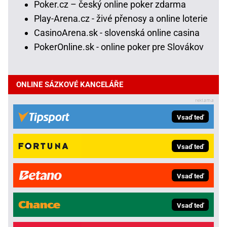
Poker.cz – český online poker zdarma
Play-Arena.cz - živé přenosy a online loterie
CasinoArena.sk - slovenská online casina
PokerOnline.sk - online poker pre Slovákov
ONLINE SÁZKOVÉ KANCELÁŘE
Vsaď teď
Vsaď teď
Vsaď teď
Vsaď teď