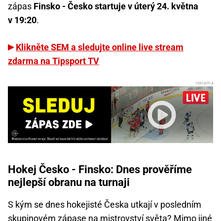
zápas
Finsko - Česko startuje v úterý 24. května
v 19:20
.
Klikněte SEM a sledujte online live stream
zdarma na Tipsport TV
Hokej Česko - Finsko: Dnes prověříme
nejlepší obranu na turnaji
S kým se dnes hokejisté Česka utkají v posledním
skupinovém zápase na
mistrovství světa
? Mimo jiné