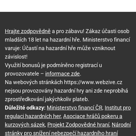
Hrajte zodpovědně
a pro zábavu! Zákaz účasti osob
mladších 18 let na hazardní hře. Ministerstvo financí
varuje: Účastí na hazardní hře může vzniknout
závislost!
Využití bonusů je podmíněno registrací u
provozovatele –
informace zde
.
Na webových stránkách https://www.webzive.cz
nejsou provozovány hazardní hry ani zde neprobíhá
zprostředkování jakýchkoliv plateb.
Důležité odkazy:
Ministerstvo financí ČR
,
Institut pro
regulaci hazardních her
,
Asociace hráčů pokeru a
kurzových sázek
,
Projekt Zodpovědné hraní
,
Národní
stránky pro snížení nebezpečí hazardního hraní