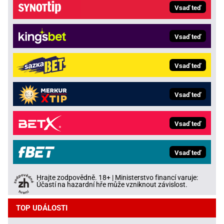
Vsaď teď
Vsaď teď
Vsaď teď
Vsaď teď
Vsaď teď
Vsaď teď
Hrajte zodpovědně. 18+ | Ministerstvo financí varuje:
Účastí na hazardní hře může vzniknout závislost.
TOP UDÁLOSTI