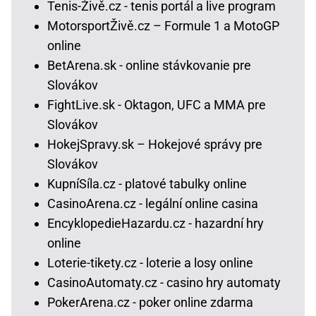
Tenis-Živě.cz - tenis portál a live program
MotorsportŽivě.cz – Formule 1 a MotoGP
online
BetArena.sk - online stávkovanie pre
Slovákov
FightLive.sk - Oktagon, UFC a MMA pre
Slovákov
HokejSpravy.sk – Hokejové správy pre
Slovákov
KupníSíla.cz - platové tabulky online
CasinoArena.cz - legální online casina
EncyklopedieHazardu.cz - hazardní hry
online
Loterie-tikety.cz - loterie a losy online
CasinoAutomaty.cz - casino hry automaty
PokerArena.cz - poker online zdarma