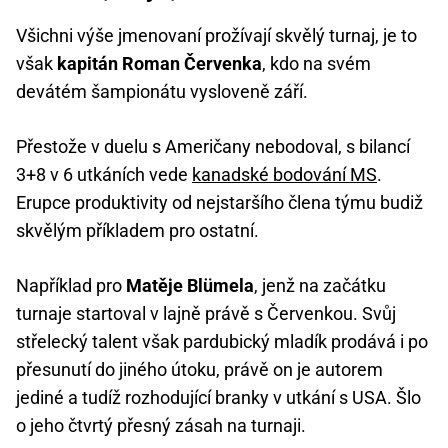
Všichni výše jmenovaní prožívají skvělý turnaj, je to
však
kapitán Roman Červenka
, kdo na svém
devátém šampionátu vysloveně září.
Přestože v duelu s Američany nebodoval, s bilancí
3+8 v 6 utkáních vede
kanadské bodování MS
.
Erupce produktivity od nejstaršího člena týmu budiž
skvělým příkladem pro ostatní.
Například pro
Matěje Blümela
, jenž na začátku
turnaje startoval v lajně právě s Červenkou. Svůj
střelecký talent však pardubický mladík prodává i po
přesunutí do jiného útoku, právě on je autorem
jediné a tudíž rozhodující branky v utkání s USA. Šlo
o jeho čtvrtý přesný zásah na turnaji.