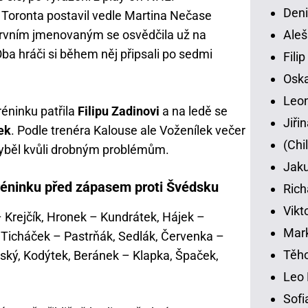
Deni
 Toronta postavil vedle Martina Nečase
prvním jmenovaným se osvědčila už na
Aleš
a hráči si během něj připsali po sedmi
Fili
Osk
Leon
réninku patřila
Filipu Zadinovi
a na ledě se
Jiři
ek
. Podle trenéra Kalouse ale Voženílek večer
(Chi
yběl kvůli drobným problémům.
Jaku
réninku před zápasem proti Švédsku
Rich
Vikt
– Krejčík, Hronek – Kundrátek, Hájek –
Mar
 Ticháček – Pastrňák, Sedlák, Červenka –
Těho
ský, Kodýtek, Beránek – Klapka, Špaček,
Leo 
Sofi