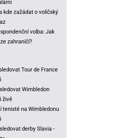
lární
a kde zažádat o voličský
az
spondenční volba: Jak
t ze zahraničí?
sledovat Tour de France
5
sledovat Wimbledon
 živě
í tenisté na Wimbledonu
5
sledovat derby Slavia -