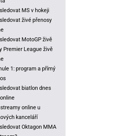
ta
sledovat MS v hokeji
sledovat živé přenosy
ne
sledovat MotoGP živě
y Premier League živě
ne
ule 1: program a přímý
nos
sledovat biatlon dnes
 online
 streamy online u
ových kanceláří
 sledovat Oktagon MMA