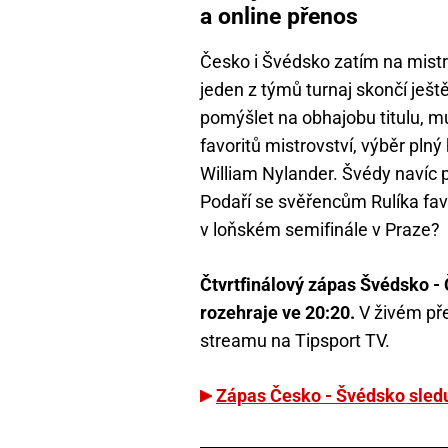
a online přenos
Česko i Švédsko zatím na mistro
jeden z týmů turnaj skončí ješt
pomýšlet na obhajobu titulu, m
favoritů mistrovství, výběr plný
William Nylander. Švédy navíc
Podaří se svěřencům Rulíka fav
v loňském semifinále v Praze?
Čtvrtfinálový zápas Švédsko -
rozehraje ve 20:20.
V živém pře
streamu na Tipsport TV.
Zápas Česko - Švédsko sledu