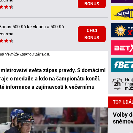
zdarma
BONUS
Bonus 500 Kč ke vkladu a 500 Kč
CHCI
zdarma
BONUS
dní hře může vzniknout závislost.
mistrovství světa zápas pravdy. S domácími
ahraje o medaile a kdo na šampionátu končí.
Hraj
fina
ité informace a zajímavosti k večernímu
může
TOP UDÁ
Volby 
sněmov