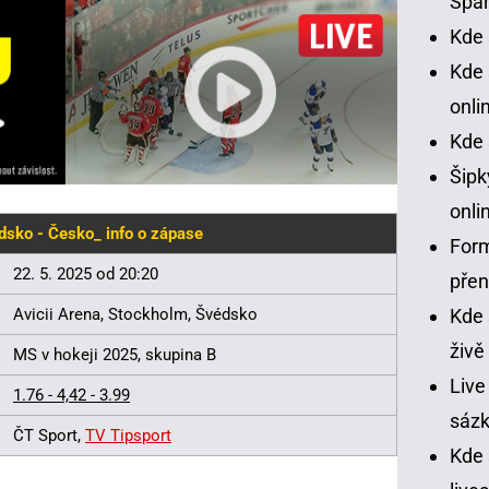
Spar
Kde 
Kde 
onli
Kde 
Šipk
onli
dsko - Česko_ info o zápase
Form
22. 5. 2025 od 20:20
pře
Avicii Arena, Stockholm, Švédsko
Kde 
živě
MS v hokeji 2025, skupina B
Live
1.76 - 4,42 - 3.99
sázk
ČT Sport,
TV Tipsport
Kde