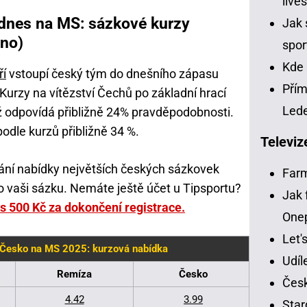
live
dnes na MS: sázkové kurzy
Jak 
ano)
spor
Kde 
ří
vstoupí český tým do dnešního zápasu
Přím
 Kurzy na vítězství Čechů po základní hrací
Led
ž odpovídá přibližně 24% pravděpodobnosti.
odle kurzů přibližně 34 %.
Televiz
nání nabídky největších českých sázkovek
Far
pro vaši sázku. Nemáte ještě účet u Tipsportu?
Jak 
 500 Kč za dokončení registrace.
One
Let'
 Česko na MS 2025: kurzová nabídka
Udíl
Remíza
Česko
Česk
4.42
3.99
Star