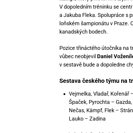
V dopoledním tréninku se centr
a Jakuba Fleka. Spolupráce s 
loňském šampionátu v Praze. Ob
kanadských bodech.
Pozice třináctého útočníka na t
vůbec neobjevil
Daniel Voženíl
v sestavě bude a dopoledne ch
Sestava českého týmu na t
Vejmelka, Vladař, Kořenář 
Špaček, Pyrochta – Gazda,
Nečas, Kämpf, Flek – Strán
Lauko – Zadina