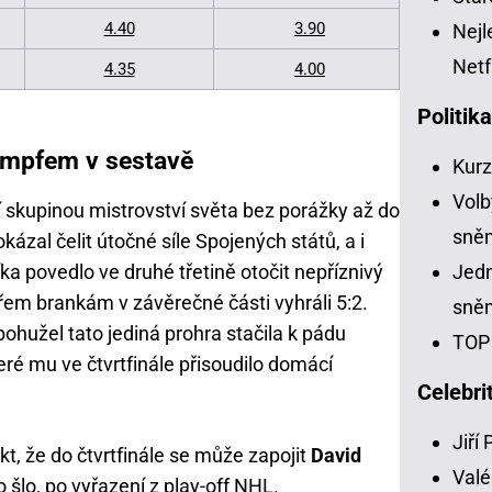
4.40
3.90
Nejl
Netf
4.35
4.00
Politik
ämpfem v sestavě
Kur
Volb
 skupinou mistrovství světa bez porážky až do
sně
zal čelit útočné síle Spojených států, a i
a povedlo ve druhé třetině otočit nepříznivý
Jedn
řem brankám v závěrečné části vyhráli 5:2.
sně
ohužel tato jediná prohra stačila k pádu
TOP 
eré mu ve čtvrtfinále přisoudilo domácí
Celebri
Jiří
t, že do čtvrtfinále se může zapojit
David
Valé
 to šlo, po vyřazení z play-off NHL.