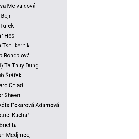
sa Melvaldová
 Bejr
p Turek
ar Hes
 Tsoukernik
na Bohdalová
li) Ta Thuy Dung
b Štáfek
ard Chlad
or Sheen
kéta Pekarová Adamová
tnej Kuchař
Brichta
an Medjmedj