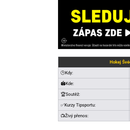
Hokej Švé
🕒Kdy:
🏟️Kde:
🏆Soutěž:
✅Kurzy Tipsportu:
📺Živý přenos: