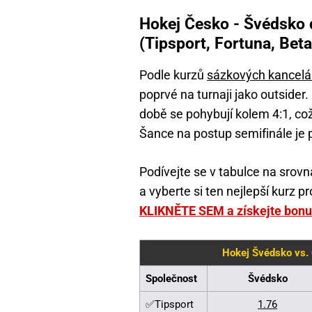
Hokej Česko - Švédsko 
(Tipsport, Fortuna, Bet
Podle kurzů
sázkových kancelá
poprvé na turnaji jako outsider.
době se pohybují kolem 4:1, co
Šance na postup semifinále je p
Podívejte se v tabulce na srov
a vyberte si ten nejlepší kurz 
KLIKNĚTE SEM a získejte bonus
Hokej Švédsko vs.
Společnost
Švédsko
✅Tipsport
1.76