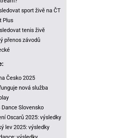
stream?
sledovat sport živě na ČT
t Plus
sledovat tenis živě
ý přenos závodů
ecké
e:
ma Česko 2025
funguje nová služba
play
s Dance Slovensko
ení Oscarů 2025: výsledky
ý lev 2025: výsledky
dance: výsledky