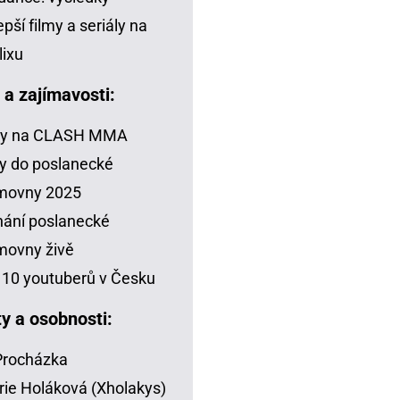
epší filmy a seriály na
lixu
a a zajímavosti:
zy na CLASH MMA
y do poslanecké
movny 2025
ání poslanecké
movny živě
10 youtuberů v Česku
ty a osobnosti:
 Procházka
rie Holáková (Xholakys)