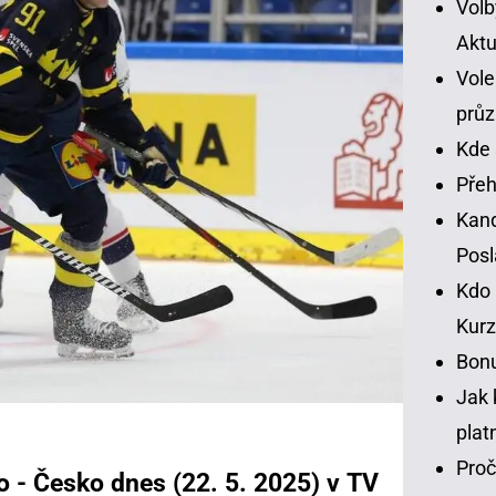
Volb
Aktu
Vole
prů
Kde 
Přeh
Kand
Pos
Kdo 
Kurz
Bonu
Jak 
plat
Proč
 - Česko dnes (22. 5. 2025) v TV