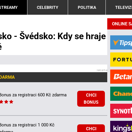
 STREAMY
CELEBRITY
POLITIKA
TELEVIZ
ONLINE 
ko - Švédsko: Kdy se hraje
ě
ZDARMA
Bonus za registraci 600 Kč zdarma
CHCI
BONUS
Bonus za registraci 1 000 Kč
CHCI