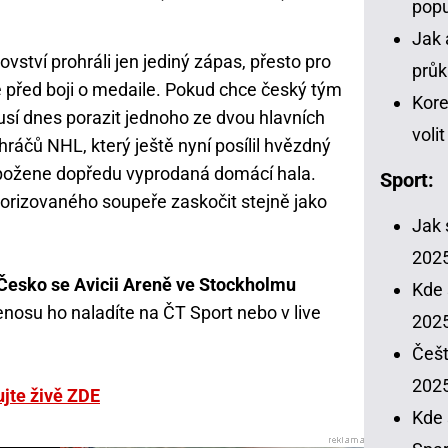
popu
Jak 
vství prohráli jen jediný zápas, přesto pro
průk
ě před boji o medaile. Pokud chce český tým
Kore
usí dnes porazit jednoho ze dvou hlavních
voli
 hráčů NHL, který ještě nyní posílil hvězdný
 požene dopředu vyprodaná domácí hala.
Sport:
orizovaného soupeře zaskočit stejně jako
Jak 
202
 Česko se Avicii Areně ve Stockholmu
Kde 
nosu ho naladíte na ČT Sport nebo v live
2025
Češt
202
jte živě ZDE
Kde 