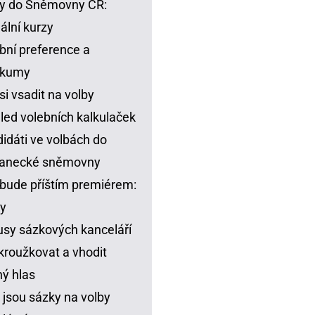
y do Sněmovny ČR:
ální kurzy
bní preference a
zkumy
si vsadit na volby
led volebních kalkulaček
idáti ve volbách do
lanecké sněmovny
bude příštím premiérem:
y
sy sázkových kanceláří
kroužkovat a vhodit
ný hlas
 jsou sázky na volby