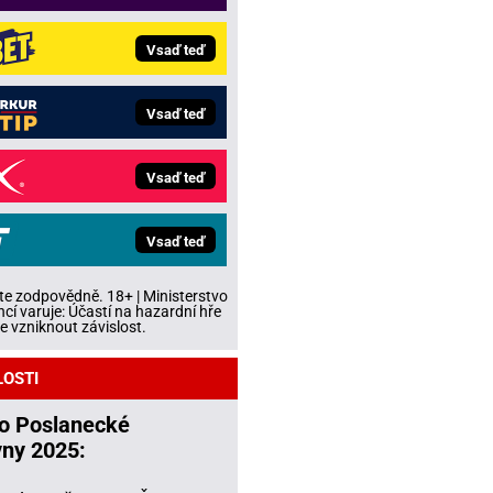
Vsaď teď
Vsaď teď
Vsaď teď
Vsaď teď
te zodpovědně. 18+ | Ministerstvo
ncí varuje: Účastí na hazardní hře
 vzniknout závislost.
LOSTI
do Poslanecké
ny 2025: