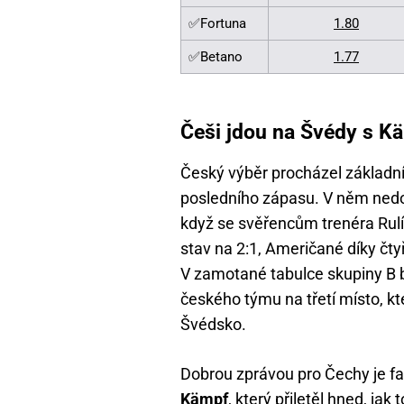
✅Fortuna
1.80
✅Betano
1.77
Češi jdou na Švédy s K
Český výběr procházel základní
posledního zápasu. V něm nedoká
když se svěřencům trenéra Rulík
stav na 2:1, Američané díky čty
V zamotané tabulce skupiny B b
českého týmu na třetí místo, kt
Švédsko.
Dobrou zprávou pro Čechy je fak
Kämpf
, který přiletěl hned, jak