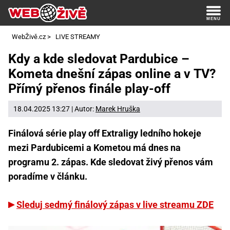
WebŽivě.cz
>
LIVE STREAMY
Kdy a kde sledovat Pardubice –
Kometa dnešní zápas online a v TV?
Přímý přenos finále play-off
18.04.2025 13:27 | Autor:
Marek Hruška
Finálová série play off Extraligy ledního hokeje
mezi Pardubicemi a Kometou má dnes na
programu 2. zápas. Kde sledovat živý přenos vám
poradíme v článku.
Sleduj sedmý finálový zápas v live streamu ZDE