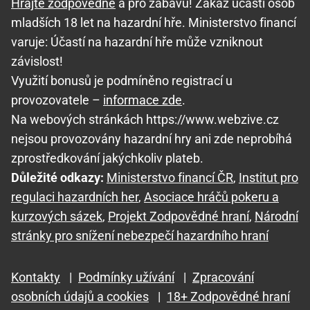
Hrajte zodpovědně
a pro zábavu! Zákaz účasti osob
mladších 18 let na hazardní hře. Ministerstvo financí
varuje: Účastí na hazardní hře může vzniknout
závislost!
Využití bonusů je podmíněno registrací u
provozovatele –
informace zde
.
Na webových stránkách https://www.webzive.cz
nejsou provozovány hazardní hry ani zde neprobíhá
zprostředkování jakýchkoliv plateb.
Důležité odkazy:
Ministerstvo financí ČR
,
Institut pro
regulaci hazardních her
,
Asociace hráčů pokeru a
kurzových sázek
,
Projekt Zodpovědné hraní
,
Národní
stránky pro snížení nebezpečí hazardního hraní
Kontakty
|
Podmínky užívání
|
Zpracování
osobních údajů a cookies
|
18+ Zodpovědné hraní