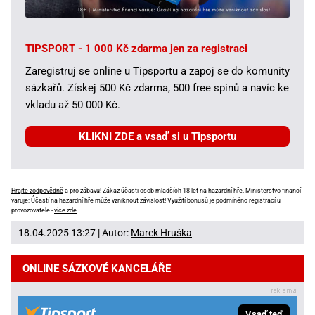
TIPSPORT - 1 000 Kč zdarma jen za registraci
Zaregistruj se online u Tipsportu a zapoj se do komunity
sázkařů. Získej 500 Kč zdarma, 500 free spinů a navíc ke
vkladu až 50 000 Kč.
KLIKNI ZDE a vsaď si u Tipsportu
Hrajte zodpovědně
a pro zábavu! Zákaz účasti osob mladších 18 let na hazardní hře. Ministerstvo financí
varuje: Účastí na hazardní hře může vzniknout závislost! Využití bonusů je podmíněno registrací u
provozovatele -
více zde
.
18.04.2025 13:27 | Autor:
Marek Hruška
ONLINE SÁZKOVÉ KANCELÁŘE
Vsaď teď