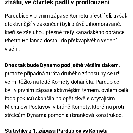
ztrátu, ve čtvrtek padli v prodloužení
Pardubice v prvním zápase Kometu přestříleli, avšak
efektivnější v zakončení byli právě Jihomoravané,
kteří se zásluhou přesné trefy kanadského obránce
Rhetta Hollanda dostali do překvapivého vedení
v sérii.
Dnes tak bude Dynamo pod ještě větším tlakem
,
protože případná ztráta druhého zápasu by se už
velmi těžko na ledě Komety doháněla. Pardubice
byli v prvním zápase aktivnějším týmem, ovšem celá
řada pokusů skončila na opět skvěle chytajícím
Michalovi Postavovi v bráně Komety, kterému proti
střelcům Dynama pomohla i branková konstrukce.
Statistiky z 1. zápasu Pardubice vs Kometa