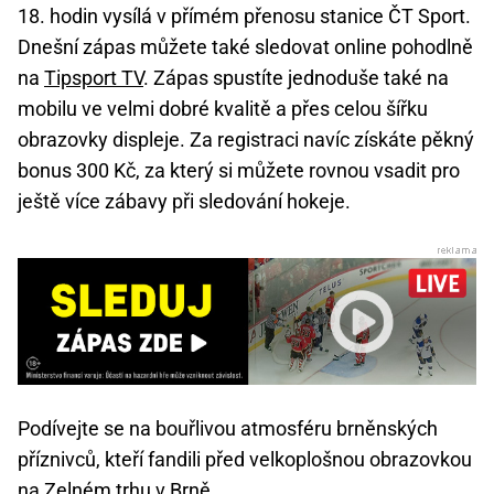
18. hodin vysílá v přímém přenosu stanice ČT Sport.
Dnešní zápas můžete také sledovat online pohodlně
na
Tipsport TV
. Zápas spustíte jednoduše také na
mobilu ve velmi dobré kvalitě a přes celou šířku
obrazovky displeje. Za registraci navíc získáte pěkný
bonus 300 Kč, za který si můžete rovnou vsadit pro
ještě více zábavy při sledování hokeje.
Podívejte se na bouřlivou atmosféru brněnských
příznivců, kteří fandili před velkoplošnou obrazovkou
na Zelném trhu v Brně.