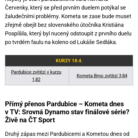
Červenky, který se před prvním duelem potýkal se
žaludečními problémy. Kometa se zase bude muset
zřejmě obejít bez slovenského útočníka Kristiána
Pospíšila, který byl nucený odstoupit z prvního duelu
po tvrdém faulu na koleno od Lukáše Sedláka.
KURZY 18.4.
Pardubice zvítězí v kurzu
Kometa Brno zvítězí 3,84
1,82
Přímý přenos Pardubice – Kometa dnes
v TV: Srovná Dynamo stav finálové série?
Živě na ČT Sport
Druhý zápas mezi Pardubicemi a Kometou dnes od