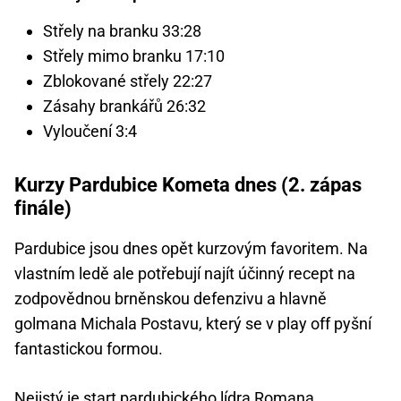
Střely na branku 33:28
Střely mimo branku 17:10
Zblokované střely 22:27
Zásahy brankářů 26:32
Vyloučení 3:4
Kurzy Pardubice Kometa dnes (2. zápas
finále)
Pardubice jsou dnes opět kurzovým favoritem. Na
vlastním ledě ale potřebují najít účinný recept na
zodpovědnou brněnskou defenzivu a hlavně
golmana Michala Postavu, který se v play off pyšní
fantastickou formou.
Nejistý je start pardubického lídra Romana