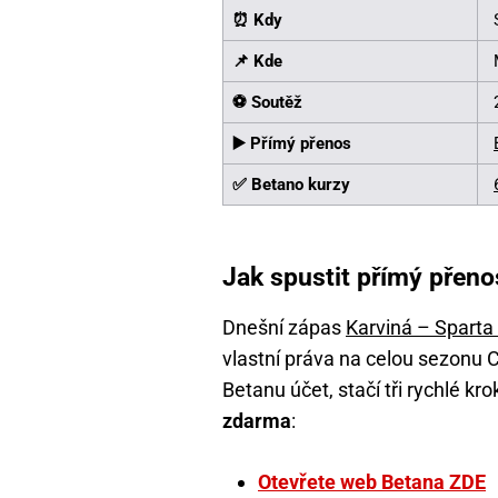
⏰ Kdy
📌 Kde
⚽️ Soutěž
▶️ Přímý přenos
✅ Betano kurzy
Jak spustit přímý přen
Dnešní zápas
Karviná – Sparta
vlastní práva na celou sezonu 
Betanu účet, stačí tři rychlé kr
zdarma
:
Otevřete web Betana ZDE