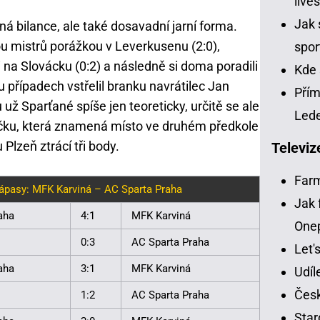
live
Jak 
á bilance, ale také dosavadní jarní forma.
gou mistrů porážkou v Leverkusenu (2:0),
spor
i na Slovácku (0:2) a následně si doma poradili
Kde 
 případech vstřelil branku navrátilec Jan
Přím
u už Sparťané spíše jen teoreticky, určitě se ale
Led
íčku, která znamená místo ve druhém předkole
Plzeň ztrácí tři body.
Televiz
Far
ápasy: MFK Karviná – AC Sparta Praha
Jak 
aha
4:1
MFK Karviná
One
0:3
AC Sparta Praha
Let'
aha
3:1
MFK Karviná
Udíl
Česk
1:2
AC Sparta Praha
Star