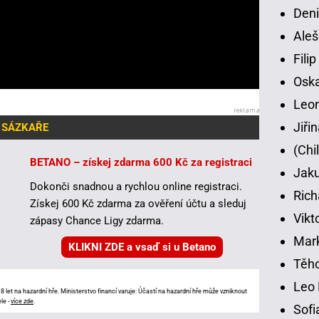
Deni
Aleš
Fili
Osk
Leon
Jiři
 SÁZKAŘE
(Chi
BETANO – získej zdarma 600 Kč za registraci
Jaku
Dokonči snadnou a rychlou online registraci.
Rich
Získej 600 Kč zdarma za ověření účtu a sleduj
Vikt
zápasy Chance Ligy zdarma.
Mar
KLIKNI ZDE a vsaď si u Betano
Těho
Leo 
 let na hazardní hře. Ministerstvo financí varuje: Účastí na hazardní hře může vzniknout
le -
více zde
.
Sofi