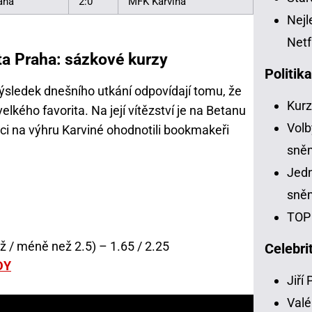
aha
2:0
MFK Karviná
Nejl
Netf
a Praha: sázkové kurzy
Politik
ýsledek dnešního utkání odpovídají tomu, že
Kur
 velkého favorita. Na její vítězství je na Betanu
Volb
ci na výhru Karviné ohodnotili bookmakeři
sně
Jedn
sně
TOP 
ž / méně než 2.5) – 1.65 / 2.25
Celebri
DY
Jiří
Valé