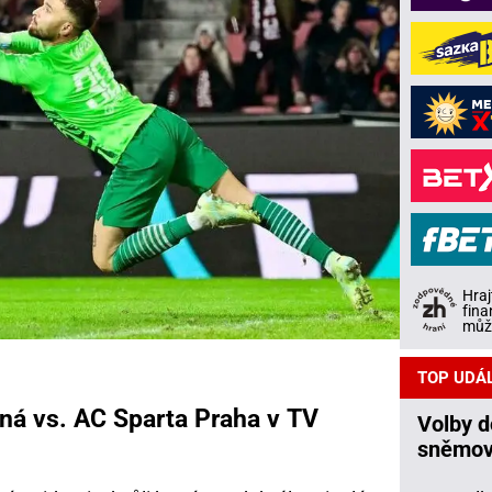
Hraj
fina
může
TOP UDÁ
ná vs. AC Sparta Praha v TV
Volby 
sněmov