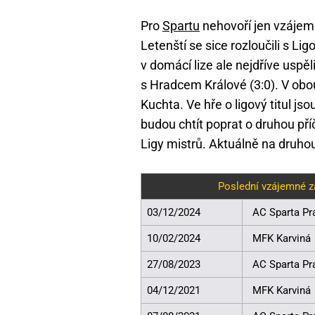
Pro
Spartu
nehovoří jen vzájemn
Letenští se sice rozloučili s Li
v domácí lize ale nejdříve uspěl
s Hradcem Králové (3:0). V obou
Kuchta. Ve hře o ligový titul jso
budou chtít poprat o druhou př
Ligy mistrů. Aktuálně na druhou 
Poslední vzájemné z
03/12/2024
AC Sparta Pr
10/02/2024
MFK Karviná
27/08/2023
AC Sparta Pr
04/12/2021
MFK Karviná