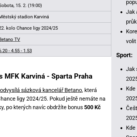
popu
Sobota, 15. 2. (19:00)
Jak 
Městský stadion Karviná
průk
22. kolo Chance ligy 2024/25
Kore
Betano TV
voli
6.20 - 4.55 - 1.53
Sport:
Jak 
os MFK Karviná - Sparta Praha
202
Kde 
 odvysílá sázková kancelář Betano
, která
2025
Chance ligy 2024/25. Pokud ještě nemáte na
oky, po kterých navíc obdržíte bonus
500 Kč
Češt
202
Kde 