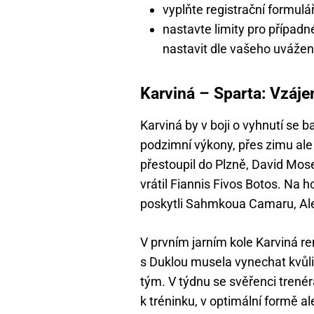
vyplňte registrační formul
nastavte limity pro případné
nastavit dle vašeho uvážen
Karviná – Sparta: Vzáj
Karviná by v boji o vyhnutí se 
podzimní výkony, přes zimu ale
přestoupil do Plzně, David Mos
vrátil Fiannis Fivos Botos. Na
poskytli Sahmkoua Camaru, Al
V prvním jarním kole Karviná r
s Duklou musela vynechat kvůli
tým. V týdnu se svěřenci trené
k tréninku, v optimální formě 