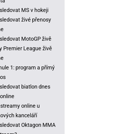
ta
sledovat MS v hokeji
sledovat živé přenosy
ne
sledovat MotoGP živě
y Premier League živě
ne
ule 1: program a přímý
nos
sledovat biatlon dnes
 online
 streamy online u
ových kanceláří
 sledovat Oktagon MMA