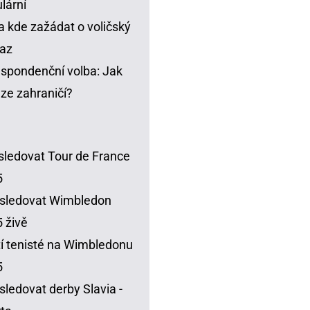
lární
a kde zažádat o voličský
az
spondenční volba: Jak
t ze zahraničí?
sledovat Tour de France
5
sledovat Wimbledon
 živě
í tenisté na Wimbledonu
5
sledovat derby Slavia -