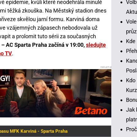
Volb
ové epidemie, kvůli které neodehrála minulé
velmi těžká zkouška. Na Městský stadion dnes
Aktu
 přiveze skvělou jarní formu. Karviná doma
Vole
 a ve vzájemných zápasech nebodovala už
prů
kvapit a prolomit tuto sérii za současných
Kde 
 – AC Sparta Praha začíná v 19:00,
sledujte
Přeh
no TV
.
Kand
Pos
Kdo 
Kurz
Bonu
Jak 
plat
Proč
pasu MFK Karviná - Sparta Praha