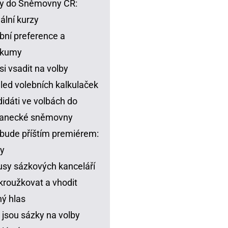
y do Sněmovny ČR:
ální kurzy
bní preference a
zkumy
si vsadit na volby
led volebních kalkulaček
idáti ve volbách do
lanecké sněmovny
bude příštím premiérem:
y
sy sázkových kanceláří
kroužkovat a vhodit
ný hlas
 jsou sázky na volby