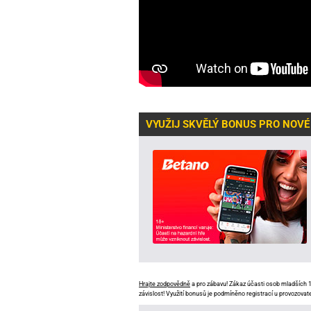
VYUŽIJ SKVĚLÝ BONUS PRO NOVÉ
Hrajte zodpovědně
a pro zábavu! Zákaz účasti osob mladších 18
závislost! Využití bonusů je podmíněno registrací u provozovate