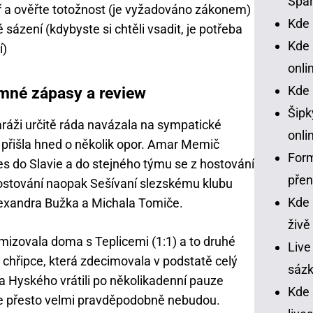
Spar
ář a ověřte totožnost (je vyžadováno zákonem)
Kde 
 sázení (kdybyste si chtěli vsadit, je potřeba
Kde 
í)
onli
emné zápasy a review
Kde 
Šipk
baráži určitě ráda navázala na sympatické
onli
 přišla hned o několik opor. Amar Memič
Form
es do Slavie a do stejného týmu se z hostování
pře
 hostování naopak Sešívaní slezskému klubu
Kde 
exandra Bužka a Michala Tomiče.
živě
emizovala doma s Teplicemi (1:1) a to druhé
Live
 chřipce, která zdecimovala v podstatě celý
sázk
ra Hyského vrátili po několikadenní pauze
Kde
ale přesto velmi pravděpodobně nebudou.