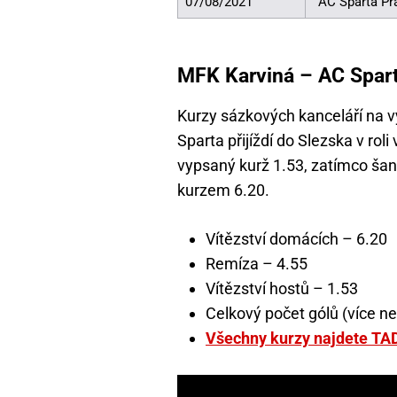
07/08/2021
AC Sparta Pr
MFK Karviná – AC Spart
Kurzy sázkových kanceláří na v
Sparta přijíždí do Slezska v roli
vypsaný kurž 1.53, zatímco šan
kurzem 6.20.
Vítězství domácích – 6.20
Remíza – 4.55
Vítězství hostů – 1.53
Celkový počet gólů (více ne
Všechny kurzy najdete TA