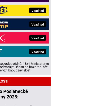
Vsaď teď
Vsaď teď
Vsaď teď
Vsaď teď
te zodpovědně. 18+ | Ministerstvo
ncí varuje: Účastí na hazardní hře
 vzniknout závislost.
LOSTI
do Poslanecké
ny 2025: