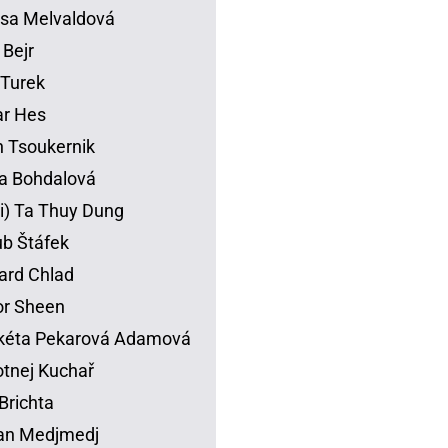
sa Melvaldová
 Bejr
p Turek
ar Hes
 Tsoukernik
na Bohdalová
li) Ta Thuy Dung
b Štáfek
ard Chlad
or Sheen
kéta Pekarová Adamová
tnej Kuchař
Brichta
an Medjmedj