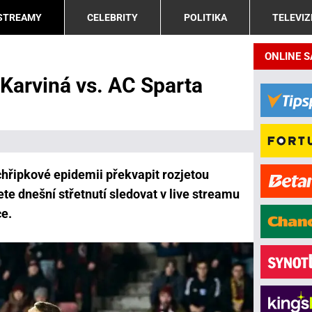
 STREAMY
CELEBRITY
POLITIKA
TELEVIZ
ONLINE 
Karviná vs. AC Sparta
hřipkové epidemii překvapit rozjetou
te dnešní střetnutí sledovat v live streamu
ce.