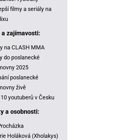
epší filmy a seriály na
lixu
a a zajímavosti:
zy na CLASH MMA
y do poslanecké
movny 2025
ání poslanecké
movny živě
10 youtuberů v Česku
ty a osobnosti:
 Procházka
rie Holáková (Xholakys)