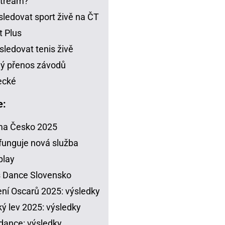
stream?
sledovat sport živě na ČT
t Plus
sledovat tenis živě
ý přenos závodů
ecké
e:
ma Česko 2025
funguje nová služba
play
s Dance Slovensko
ení Oscarů 2025: výsledky
ý lev 2025: výsledky
dance: výsledky