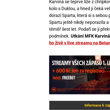
Karviná se teprve líže z chřipk
kolo s Duklou, a hned ji čeká 
dorazí Sparta, která si s sebou
Spartu ještě nikdy neporazila
téměř šest let. Podaří se ji pře
podmínek.
Utkání MFK Karviná
ho živě v live streamu na Beta
Informace k zá