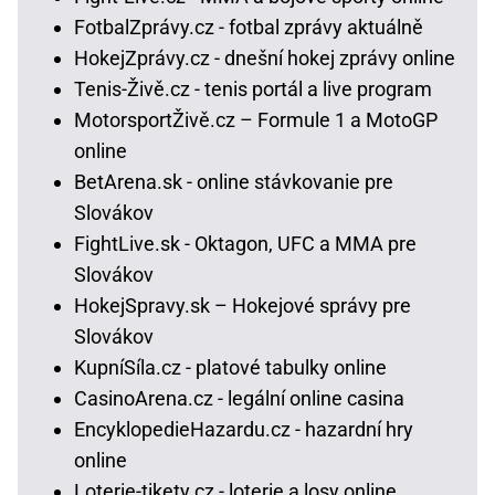
FotbalZprávy.cz - fotbal zprávy aktuálně
HokejZprávy.cz - dnešní hokej zprávy online
Tenis-Živě.cz - tenis portál a live program
MotorsportŽivě.cz – Formule 1 a MotoGP
online
BetArena.sk - online stávkovanie pre
Slovákov
FightLive.sk - Oktagon, UFC a MMA pre
Slovákov
HokejSpravy.sk – Hokejové správy pre
Slovákov
KupníSíla.cz - platové tabulky online
CasinoArena.cz - legální online casina
EncyklopedieHazardu.cz - hazardní hry
online
Loterie-tikety.cz - loterie a losy online