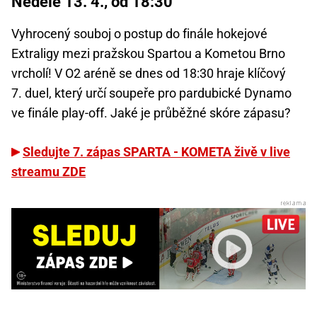
Neděle 13. 4., od 18:30
Vyhrocený souboj o postup do finále hokejové
Extraligy mezi pražskou Spartou a Kometou Brno
vrcholí! V O2 aréně se dnes od 18:30 hraje klíčový
7. duel, který určí soupeře pro pardubické Dynamo
ve finále play-off. Jaké je průběžné skóre zápasu?
Sledujte 7. zápas SPARTA - KOMETA živě v live
streamu ZDE