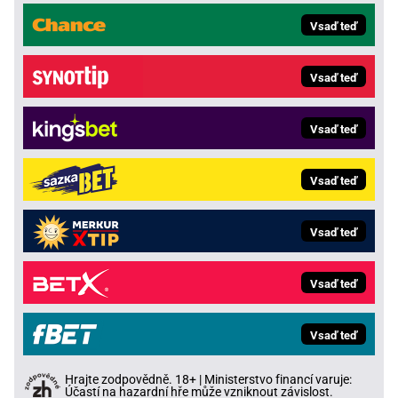
Vsaď teď
Vsaď teď
Vsaď teď
Vsaď teď
Vsaď teď
Vsaď teď
Vsaď teď
Hrajte zodpovědně. 18+ | Ministerstvo financí varuje:
Účastí na hazardní hře může vzniknout závislost.