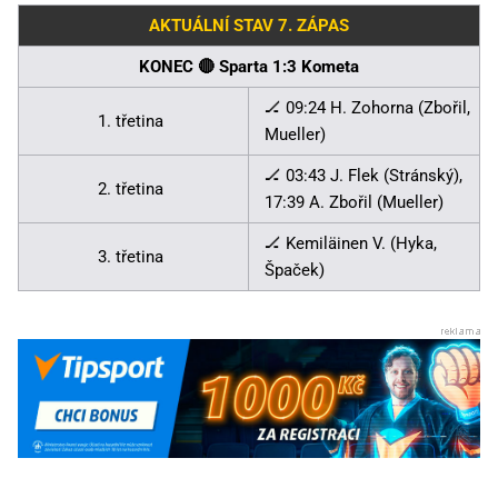
AKTUÁLNÍ STAV 7. ZÁPAS
KONEC 🔴 Sparta 1:3 Kometa
🏒 09:24 H. Zohorna (Zbořil,
1. třetina
Mueller)
🏒 03:43 J. Flek (Stránský),
2. třetina
17:39 A. Zbořil (Mueller)
🏒 Kemiläinen V. (Hyka,
3. třetina
Špaček)