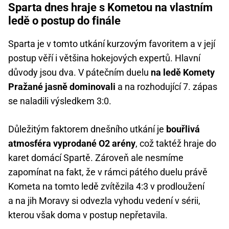
Sparta dnes hraje s Kometou na vlastním
ledě o postup do finále
Sparta je v tomto utkání kurzovým favoritem a v její
postup věří i většina hokejových expertů. Hlavní
důvody jsou dva. V pátečním duelu
na ledě Komety
Pražané jasně dominovali
a na rozhodující 7. zápas
se naladili výsledkem 3:0.
Důležitým faktorem dnešního utkání je
bouřlivá
atmosféra vyprodané O2 arény
, což taktéž hraje do
karet domácí Spartě. Zároveň ale nesmíme
zapomínat na fakt, že v rámci pátého duelu právě
Kometa na tomto ledě zvítězila 4:3 v prodloužení
a na jih Moravy si odvezla vyhodu vedení v sérii,
kterou však doma v postup nepřetavila.