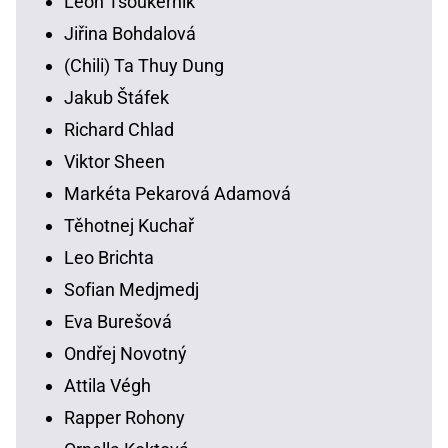
Leon Tsoukernik
Jiřina Bohdalová
(Chili) Ta Thuy Dung
Jakub Štáfek
Richard Chlad
Viktor Sheen
Markéta Pekarová Adamová
Těhotnej Kuchař
Leo Brichta
Sofian Medjmedj
Eva Burešová
Ondřej Novotný
Attila Végh
Rapper Rohony