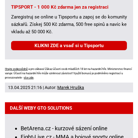
TIPSPORT - 1 000 Kč zdarma jen za registraci
Zaregistruj se online u Tipsportu a zapoj se do komunity
sázkařů. Získej 500 Kč zdarma, 500 free spinů a navíc ke
vkladu až 50 000 Kč.
KLIKNI ZDE a vsaď si u Tipsportu
Hrajte zodpovědně
a pro zábavu! Zákaz účasti osob mladších 18 let na hazardní hře. Ministerstvo financí
varuje: Účastí na hazardní hře může vzniknout závislost! Využití bonusů je podmíněno registrací u
provozovatele -
více zde
.
13.04.2025 21:16 | Autor:
Marek Hruška
DALŠÍ WEBY GTO SOLUTIONS
BetArena.cz - kurzové sázení online
Fight-Live.cz - MMA a bojové sporty online