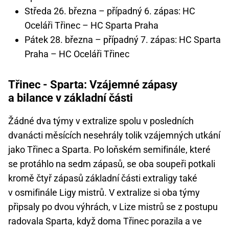
Středa 26. března – případný 6. zápas: HC
Oceláři Třinec – HC Sparta Praha
Pátek 28. března – případný 7. zápas: HC Sparta
Praha – HC Oceláři Třinec
Třinec - Sparta: Vzájemné zápasy
a bilance v základní části
Žádné dva týmy v extralize spolu v posledních
dvanácti měsících nesehrály tolik vzájemných utkání
jako Třinec a Sparta. Po loňském semifinále, které
se protáhlo na sedm zápasů, se oba soupeři potkali
kromě čtyř zápasů základní části extraligy také
v osmifinále Ligy mistrů. V extralize si oba týmy
připsaly po dvou výhrách, v Lize mistrů se z postupu
radovala Sparta, když doma Třinec porazila a ve