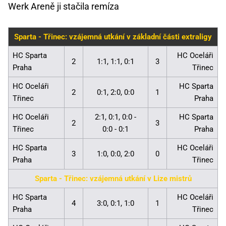
Werk Areně ji stačila remíza
Sparta - Třinec: vzájemná utkání v základní části extraligy
HC Sparta
HC Oceláři
2
1:1, 1:1, 0:1
3
Praha
Třinec
HC Oceláři
HC Sparta
2
0:1, 2:0, 0:0
1
Třinec
Praha
HC Oceláři
2:1, 0:1, 0:0 -
HC Sparta
2
3
Třinec
0:0 - 0:1
Praha
HC Sparta
HC Oceláři
3
1:0, 0:0, 2:0
0
Praha
Třinec
Sparta - Třinec: vzájemná utkání v Lize mistrů
HC Sparta
HC Oceláři
4
3:0, 0:1, 1:0
1
Praha
Třinec