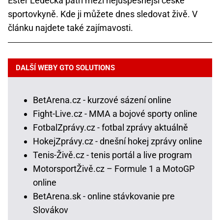
Ester Ledecká patří mezi nejúspěšnější české
sportovkyně. Kde ji můžete dnes sledovat živě. V
článku najdete také zajímavosti.
DALŠÍ WEBY GTO SOLUTIONS
BetArena.cz - kurzové sázení online
Fight-Live.cz - MMA a bojové sporty online
FotbalZprávy.cz - fotbal zprávy aktuálně
HokejZprávy.cz - dnešní hokej zprávy online
Tenis-Živě.cz - tenis portál a live program
MotorsportŽivě.cz – Formule 1 a MotoGP
online
BetArena.sk - online stávkovanie pre
Slovákov