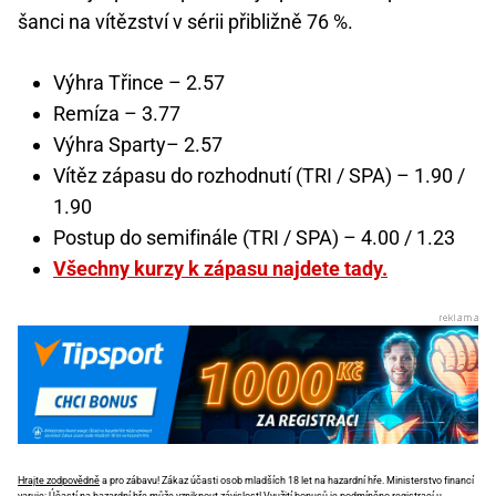
šanci na vítězství v sérii přibližně 76 %.
Výhra Třince – 2.57
Remíza – 3.77
Výhra Sparty– 2.57
Vítěz zápasu do rozhodnutí (TRI / SPA) – 1.90 /
1.90
Postup do semifinále (TRI / SPA) – 4.00 / 1.23
Všechny kurzy k zápasu najdete tady.
Hrajte zodpovědně
a pro zábavu! Zákaz účasti osob mladších 18 let na hazardní hře. Ministerstvo financí