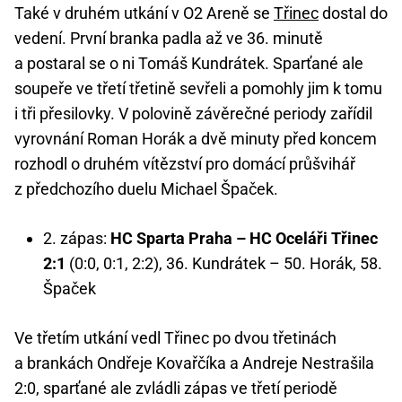
Také v druhém utkání v O2 Areně se
Třinec
dostal do
vedení. První branka padla až ve 36. minutě
a postaral se o ni Tomáš Kundrátek. Sparťané ale
soupeře ve třetí třetině sevřeli a pomohly jim k tomu
i tři přesilovky. V polovině závěrečné periody zařídil
vyrovnání Roman Horák a dvě minuty před koncem
rozhodl o druhém vítězství pro domácí průšvihář
z předchozího duelu Michael Špaček.
2. zápas:
HC Sparta Praha – HC Oceláři Třinec
2:1
(0:0, 0:1, 2:2), 36. Kundrátek – 50. Horák, 58.
Špaček
Ve třetím utkání vedl Třinec po dvou třetinách
a brankách Ondřeje Kovařčíka a Andreje Nestrašila
2:0, sparťané ale zvládli zápas ve třetí periodě