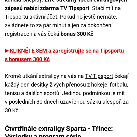
zápasů nabízí zdarma TV Tipsport
. Stačí mít na
Tipsportu aktivní účet. Pokud ho ještě nemáte,
zvládnete to za pár minut a jen za dokončení
registrace na vás čeká
bonus 300 Kč
.
KLIKNĚTE SEM a zaregistrujte se na Tipsportu
s bonusem 300 Kč
Kromě utkání extraligy na vás na
TV Tipsport
čekají
každý den desítky živých přenosů z hokeje, fotbalu,
tenisu a dalších sportů. Jedinou podmínkou je mít
v posledních 30 dnech uzavřenou sázku alespoň za
30 Kč.
Čtvrtfinále extraligy Sparta - Třinec:
Výsledky a program série