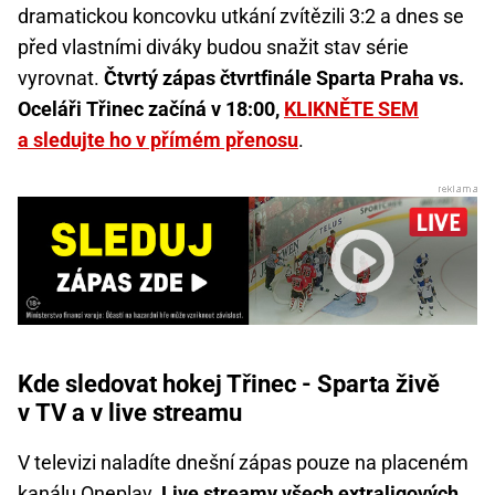
dramatickou koncovku utkání zvítězili 3:2 a dnes se
před vlastními diváky budou snažit stav série
vyrovnat.
Čtvrtý zápas čtvrtfinále Sparta Praha vs.
Oceláři Třinec začíná v 18:00,
KLIKNĚTE SEM
a sledujte ho v přímém přenosu
.
Kde sledovat hokej Třinec - Sparta živě
v TV a v live streamu
V televizi naladíte dnešní zápas pouze na placeném
kanálu Oneplay.
Live streamy všech extraligových