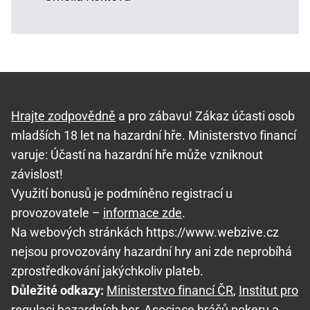
Hrajte zodpovědně
a pro zábavu! Zákaz účasti osob
mladších 18 let na hazardní hře. Ministerstvo financí
varuje: Účastí na hazardní hře může vzniknout
závislost!
Využití bonusů je podmíněno registrací u
provozovatele –
informace zde
.
Na webových stránkách https://www.webzive.cz
nejsou provozovány hazardní hry ani zde neprobíhá
zprostředkování jakýchkoliv plateb.
Důležité odkazy:
Ministerstvo financí ČR
,
Institut pro
regulaci hazardních her
,
Asociace hráčů pokeru a