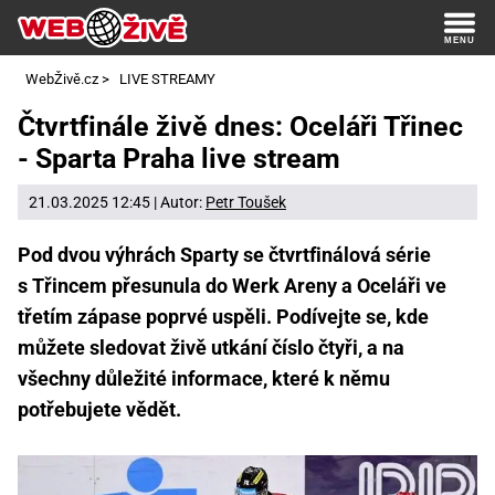
WebŽivě.cz
>
LIVE STREAMY
Čtvrtfinále živě dnes: Oceláři Třinec
- Sparta Praha live stream
21.03.2025 12:45 | Autor:
Petr Toušek
Pod dvou výhrách Sparty se čtvrtfinálová série
s Třincem přesunula do Werk Areny a Oceláři ve
třetím zápase poprvé uspěli. Podívejte se, kde
můžete sledovat živě utkání číslo čtyři, a na
všechny důležité informace, které k němu
potřebujete vědět.