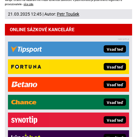
varuje: Účastí na hazardní hře může vzniknout závislost! Využití bonusů je podmíněno registrací u
provozovatele -
více zde
.
21.03.2025 12:45 | Autor:
Petr Toušek
ONLINE SÁZKOVÉ KANCELÁŘE
Vsaď teď
Vsaď teď
Vsaď teď
Vsaď teď
Vsaď teď