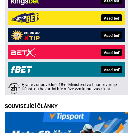
Vsaď teď
Vsaď teď
Vsaď teď
Vsaď teď
Vsaď teď
Hrajte zodpovědně. 18+ | Ministerstvo financí varuje:
Účastí na hazardní hře může vzniknout závislost.
SOUVISEJÍCÍ ČLÁNKY