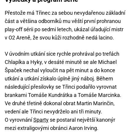
Přestože má Třinec za sebou nevydařenou základní
část a většina odborníků mu věští první prohranou
play-off sérii po sedmi letech, ukázal úřadující mistr
v O2 Areně, že svou kůži rozhodně nedá lacino.
V úvodním utkání sice rychle prohrával po trefách
Chlapíka a Hyky, v desáté minutě se ale Michael
Špaček nechal vyloučit na pět minut a do konce
utkání a utkání získalo úplně jiný náboj. Během
následující přesilovky se Třinci podařilo vyrovnat
brankami Tomáše Kundrátka a Tomáše Marcinka.
Ve druhé třetině dokonal obrat Martin Marinčin,
vedení ale Třinci nevydrželo ani tři minuty.
O vyrovnání
Sparty
se postaral největší kanonýr
mezi extraligovými obránci Aaron Irving.