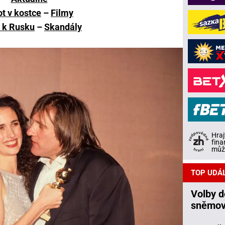
ot v kostce
–
Filmy
 k Rusku
–
Skandály
Hraj
fina
může
TOP UDÁ
Volby 
sněmov