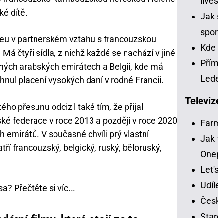
live
ké dítě.
Jak 
spor
ieu v partnerském vztahu s francouzskou
Kde 
Má čtyři sídla, z nichž každé se nachází v jiné
Přím
ných arabských emirátech a Belgii, kde má
Led
yhnul placení vysokých daní v rodné Francii.
Televiz
ho přesunu odcizil také tím, že přijal
ské federace v roce 2013 a později v roce 2020
Far
 emirátů. V současné chvíli prý vlastní
Jak 
í francouzský, belgický, ruský, běloruský,
One
Let'
Udíl
? Přečtěte si víc...
Česk
Star