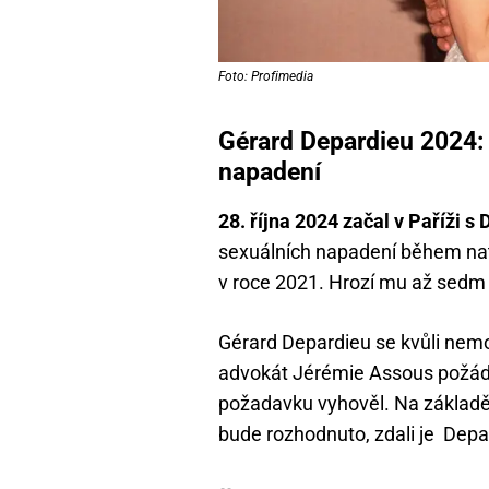
Foto: Profimedia
Gérard Depardieu 2024: 
napadení
28. října 2024 začal v Paříži 
sexuálních napadení během natá
v roce 2021. Hrozí mu až sedm 
Gérard Depardieu se kvůli nemo
advokát Jérémie Assous požáda
požadavku vyhověl. Na základě
bude rozhodnuto, zdali je Dep