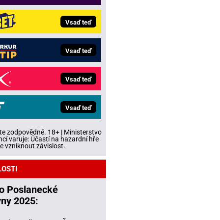
Vsaď teď
Vsaď teď
Vsaď teď
Vsaď teď
te zodpovědně. 18+ | Ministerstvo
ncí varuje: Účastí na hazardní hře
 vzniknout závislost.
LOSTI
do Poslanecké
ny 2025: