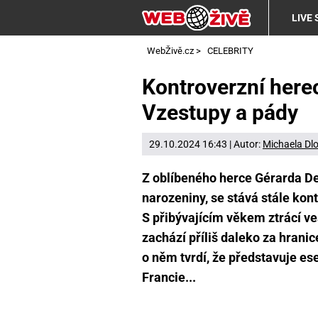
LIVE
WebŽivě.cz
>
CELEBRITY
Kontroverzní here
Vzestupy a pády
29.10.2024 16:43 | Autor:
Michaela Dl
Z oblíbeného herce Gérarda Depa
narozeniny, se stává stále kon
S přibývajícím věkem ztrácí v
zachází příliš daleko za hrani
o něm tvrdí, že představuje es
Francie...