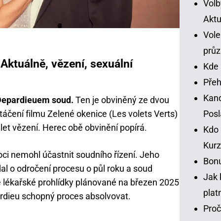
Volb
Aktu
Vole
prů
Aktuálně, vězení, sexuální
Kde 
Přeh
Kand
s Depardieuem soud.
Ten je obviněný ze dvou
čení filmu Zelené okenice (Les volets Verts)
Pos
let vězení. Herec obě obvinění popírá.
Kdo 
Kurz
ci nemohl účastnit soudního řízení. Jeho
Bonu
l o odročení procesu o půl roku a soud
Jak 
 lékařské prohlídky plánované na březen 2025
plat
ardieu schopný proces absolvovat.
Proč