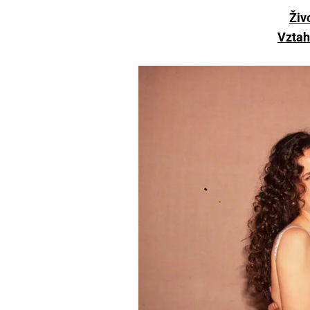
Živ
Vztah