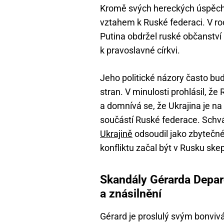
Kromě svých hereckých úspěch
vztahem k Ruské federaci. V r
Putina obdržel ruské občanství 
k pravoslavné církvi.
Jeho politické názory často budí
stran. V minulosti prohlásil, ž
a domnívá se, že Ukrajina je n
součástí Ruské federace. Schvá
Ukrajině
odsoudil jako zbytečné
konfliktu začal být v Rusku skep
Skandály Gérarda Depar
a znásilnění
Gérard je proslulý svým bonvi