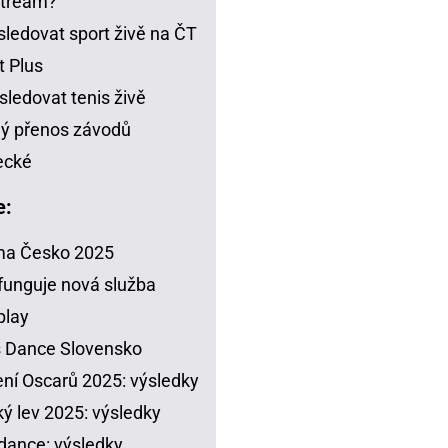
stream?
sledovat sport živě na ČT
t Plus
sledovat tenis živě
ý přenos závodů
ecké
e:
ma Česko 2025
funguje nová služba
play
s Dance Slovensko
ení Oscarů 2025: výsledky
ý lev 2025: výsledky
dance: výsledky