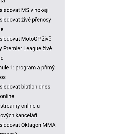
ta
sledovat MS v hokeji
sledovat živé přenosy
ne
sledovat MotoGP živě
y Premier League živě
ne
ule 1: program a přímý
nos
sledovat biatlon dnes
 online
 streamy online u
ových kanceláří
 sledovat Oktagon MMA