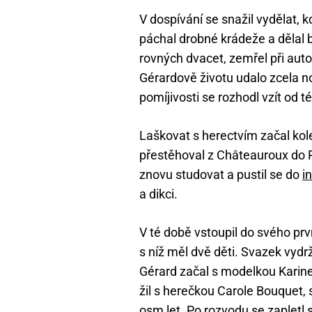
V dospívání se snažil vydělat, 
páchal drobné krádeže a dělal
rovných dvacet, zemřel při aut
Gérardově životu udalo zcela no
pomíjivosti se rozhodl vzít od 
Laškovat s herectvím začal kol
přestěhoval z Châteauroux do Pa
znovu studovat a pustil se do
i
a dikci.
V té době vstoupil do svého pr
s níž měl dvě děti. Svazek vydrž
Gérard začal s modelkou Karine
žil s herečkou Carole Bouquet, s
osm let. Po rozvodu se zaplet