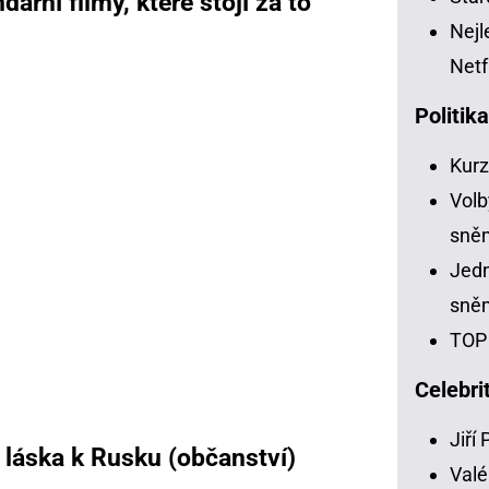
ární filmy, které stojí za to
Nejl
Netf
Politik
Kur
Volb
sně
Jedn
sně
TOP 
Celebri
Jiří
 láska k Rusku (občanství)
Valé