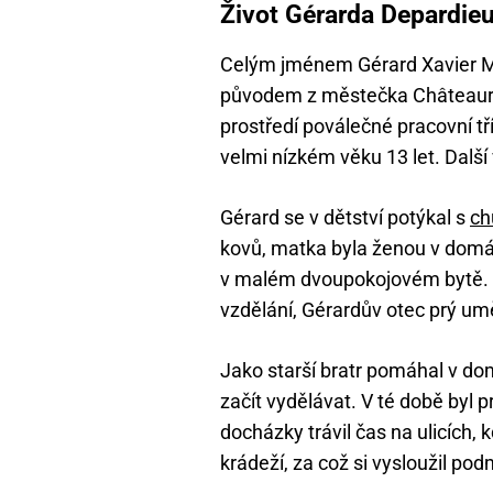
Život Gérarda Depardieu
Celým jménem Gérard Xavier Ma
původem z městečka Châteaurou
prostředí poválečné pracovní tř
velmi nízkém věku 13 let. Další 
Gérard se v dětství potýkal s
ch
kovů, matka byla ženou v domác
v malém dvoupokojovém bytě. 
vzdělání, Gérardův otec prý um
Jako starší bratr pomáhal v do
začít vydělávat. V té době byl 
docházky trávil čas na ulicích, 
krádeží, za což si vysloužil pod