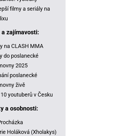
epší filmy a seriály na
lixu
a a zajímavosti:
zy na CLASH MMA
y do poslanecké
movny 2025
ání poslanecké
movny živě
10 youtuberů v Česku
ty a osobnosti:
 Procházka
rie Holáková (Xholakys)