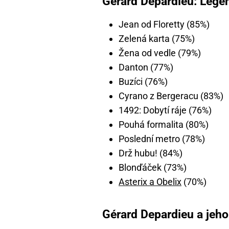
Gerárd Depardieu: Legend
Jean od Floretty (85%)
Zelená karta (75%)
Žena od vedle (79%)
Danton (77%)
Buzíci (76%)
Cyrano z Bergeracu (83%)
1492: Dobytí ráje (76%)
Pouhá formalita (80%)
Poslední metro (78%)
Drž hubu! (84%)
Blonďáček (73%)
Asterix a Obelix
(70%)
Gérard Depardieu a jeho