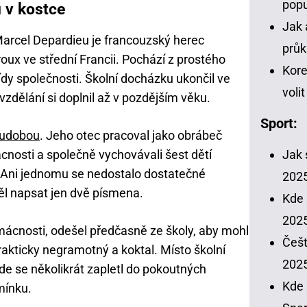
popu
 v kostce
Jak 
rcel Depardieu je francouzský herec
průk
x ve střední Francii. Pochází z prostého
Kore
ídy společnosti. Školní docházku ukončil ve
voli
vzdělání si doplnil až v pozdějším věku.
Sport:
udobou
. Jeho otec pracoval jako obrábeč
nosti a společně vychovávali šest dětí
Jak 
Ani jednomu se nedostalo dostatečné
202
ěl napsat jen dvě písmena.
Kde 
2025
mácnosti, odešel předčasně ze školy, aby mohl
Češt
prakticky negramotný a koktal. Místo školní
202
kde se několikrát zapletl do pokoutných
Kde 
mínku.