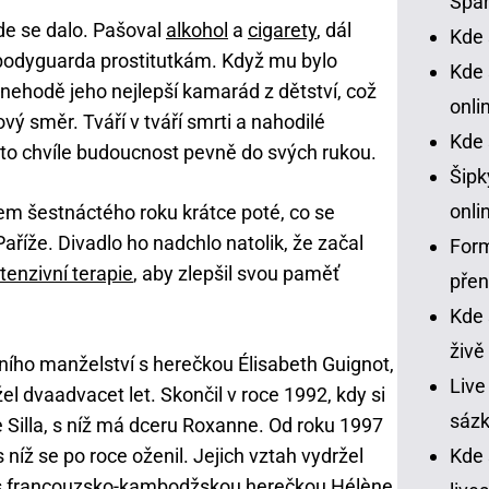
Spar
kde se dalo. Pašoval
alkohol
a
cigarety
, dál
Kde 
 bodyguarda prostitutkám. Když mu bylo
Kde 
onehodě jeho nejlepší kamarád z dětství, což
onli
vý směr. Tváří v tváří smrti a nahodilé
Kde 
této chvíle budoucnost pevně do svých rukou.
Šipk
onli
em šestnáctého roku krátce poté, co se
říže. Divadlo ho nadchlo natolik, že začal
Form
ntenzivní terapie
, aby zlepšil svou paměť
pře
Kde 
živě
vního manželství s herečkou Élisabeth Guignot,
Live
el dvaadvacet let. Skončil v roce 1992, kdy si
sázk
 Silla, s níž má dceru Roxanne. Od roku 1997
 níž se po roce oženil. Jejich vztah vydržel
Kde
l s francouzsko-kambodžskou herečkou Hélène