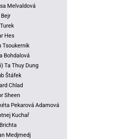
sa Melvaldová
 Bejr
p Turek
ar Hes
 Tsoukernik
na Bohdalová
li) Ta Thuy Dung
b Štáfek
ard Chlad
or Sheen
kéta Pekarová Adamová
tnej Kuchař
Brichta
an Medjmedj