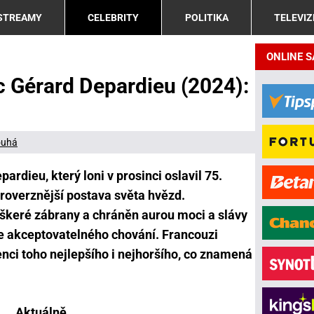
 STREAMY
CELEBRITY
POLITIKA
TELEVIZ
ONLINE 
c Gérard Depardieu (2024):
ouhá
rdieu, který loni v prosinci oslavil 75.
troverznější postava světa hvězd.
eškeré zábrany a chráněn aurou moci a slávy
ce akceptovatelného chování. Francouzi
enci toho nejlepšího i nejhoršího, co znamená
Aktuálně