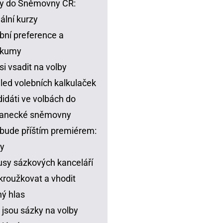
y do Sněmovny ČR:
ální kurzy
bní preference a
zkumy
si vsadit na volby
led volebních kalkulaček
idáti ve volbách do
lanecké sněmovny
bude příštím premiérem:
y
sy sázkových kanceláří
kroužkovat a vhodit
ný hlas
 jsou sázky na volby