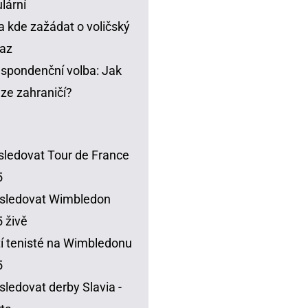
lární
a kde zažádat o voličský
az
spondenční volba: Jak
t ze zahraničí?
sledovat Tour de France
5
sledovat Wimbledon
 živě
í tenisté na Wimbledonu
5
sledovat derby Slavia -