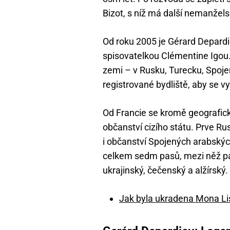
Bizot, s níž má další nemanžels
Od roku 2005 je Gérard Depard
spisovatelkou Clémentine Igou. 
zemi – v Rusku, Turecku, Spoje
registrované bydliště, aby se v
Od Francie se kromě geografické
občanství cizího státu. Prve Ru
i občanství Spojených arabských
celkem sedm pasů, mezi něž patř
ukrajinský, čečenský a alžírský.
Jak byla ukradena Mona Lisa