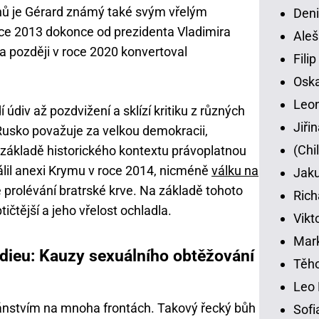
ů je Gérard známý také svým vřelým
Deni
oce 2013 dokonce od prezidenta Vladimira
Aleš
a později v roce 2020 konvertoval
Fili
Osk
Leon
 údiv až pozdvižení a sklízí kritiku z různých
Jiři
e Rusko považuje za velkou demokracii,
(Chi
a základě historického kontextu právoplatnou
lil anexi Krymu v roce 2014, nicméně
válku na
Jaku
 prolévání bratrské krve. Na základě tohoto
Rich
tičtější a jeho vřelost ochladla.
Vikt
Mar
dieu: Kauzy sexuálního obtěžování
Těho
Leo 
vánstvím na mnoha frontách. Takový řecký bůh
Sofi